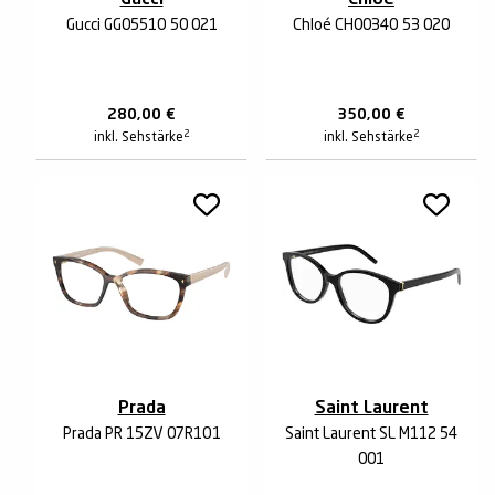
Gucci
Chloé
Gucci GG0551O 50 021
Chloé CH0034O 53 020
280,00
€
350,00
€
2
2
inkl. Sehstärke
inkl. Sehstärke
Prada
Saint Laurent
Prada PR 15ZV 07R1O1
Saint Laurent SL M112 54
001