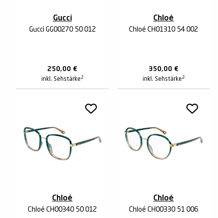
Gucci
Chloé
Gucci GG0027O 50 012
Chloé CH0131O 54 002
250,00
€
350,00
€
2
2
inkl. Sehstärke
inkl. Sehstärke
Chloé
Chloé
Chloé CH0034O 50 012
Chloé CH0033O 51 006