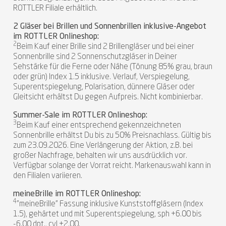
ROTTLER Filiale erhältlich.
2 Gläser bei Brillen und Sonnenbrillen inklusive-Angebot
im ROTTLER Onlineshop:
2
Beim Kauf einer Brille sind 2 Brillengläser und bei einer
Sonnenbrille sind 2 Sonnenschutzgläser in Deiner
Sehstärke für die Ferne oder Nähe (Tönung 85% grau, braun
oder grün) Index 1.5 inklusive. Verlauf, Verspiegelung,
Superentspiegelung, Polarisation, dünnere Gläser oder
Gleitsicht erhältst Du gegen Aufpreis. Nicht kombinierbar.
Summer-Sale im ROTTLER Onlineshop:
3
Beim Kauf einer entsprechend gekennzeichneten
Sonnenbrille erhältst Du bis zu 50% Preisnachlass. Gültig bis
zum 23.09.2026. Eine Verlängerung der Aktion, z.B. bei
großer Nachfrage, behalten wir uns ausdrücklich vor.
Verfügbar solange der Vorrat reicht. Markenauswahl kann in
den Filialen variieren.
meineBrille im ROTTLER Onlineshop:
4
"meineBrille" Fassung inklusive Kunststoffgläsern (Index
1.5), gehärtet und mit Superentspiegelung, sph +6.00 bis
-6.00 dpt., cyl +2.00.