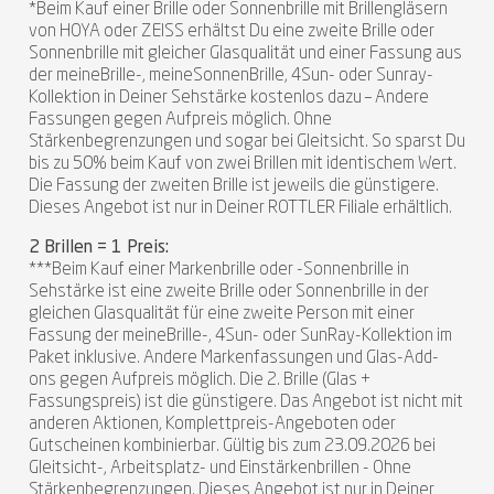
*Beim Kauf einer Brille oder Sonnenbrille mit Brillengläsern
von HOYA oder ZEISS erhältst Du eine zweite Brille oder
Sonnenbrille mit gleicher Glasqualität und einer Fassung aus
der meineBrille-, meineSonnenBrille, 4Sun- oder Sunray-
Kollektion in Deiner Sehstärke kostenlos dazu – Andere
Fassungen gegen Aufpreis möglich. Ohne
Stärkenbegrenzungen und sogar bei Gleitsicht. So sparst Du
bis zu 50% beim Kauf von zwei Brillen mit identischem Wert.
Die Fassung der zweiten Brille ist jeweils die günstigere.
Dieses Angebot ist nur in Deiner ROTTLER Filiale erhältlich.
2 Brillen = 1 Preis:
***Beim Kauf einer Markenbrille oder -Sonnenbrille in
Sehstärke ist eine zweite Brille oder Sonnenbrille in der
gleichen Glasqualität für eine zweite Person mit einer
Fassung der meineBrille-, 4Sun- oder SunRay-Kollektion im
Paket inklusive. Andere Markenfassungen und Glas-Add-
ons gegen Aufpreis möglich. Die 2. Brille (Glas +
Fassungspreis) ist die günstigere. Das Angebot ist nicht mit
anderen Aktionen, Komplettpreis-Angeboten oder
Gutscheinen kombinierbar. Gültig bis zum 23.09.2026 bei
Gleitsicht-, Arbeitsplatz- und Einstärkenbrillen - Ohne
Stärkenbegrenzungen. Dieses Angebot ist nur in Deiner