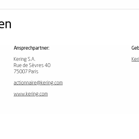
nen
Ansprechpartner:
Geb
Kering S.A.
Ker
Rue de Sèvres 40
75007 Paris
actionnaire@kering.com
www.kering.com