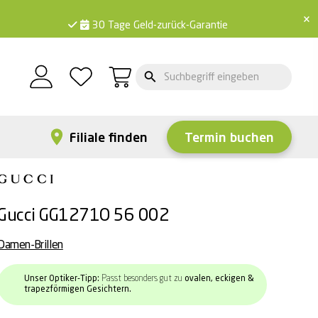
×
30 Tage Geld-zurück-Garantie
Filiale finden
Termin buchen
Gucci GG1271O 56 002
Damen-Brillen
Unser Optiker-Tipp:
Passt besonders gut zu
ovalen, eckigen &
trapezförmigen Gesichtern.