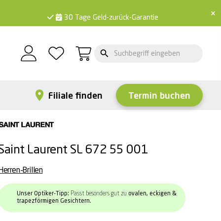
×
30 Tage Geld-zurück-Garantie
Filiale finden
Termin buchen
Saint Laurent SL 672 55 001
Herren-Brillen
Unser Optiker-Tipp:
Passt besonders gut zu
ovalen, eckigen &
trapezförmigen Gesichtern.