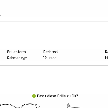
1
.
n
Brillenform:
Rechteck
R
Rahmentyp:
Vollrand
M
Passt diese Brille zu Dir?