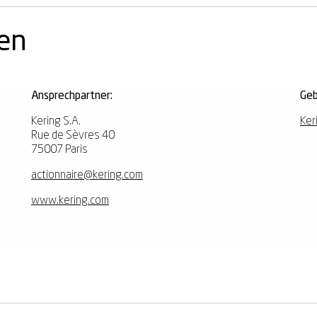
nen
Ansprechpartner:
Geb
Kering S.A.
Ker
Rue de Sèvres 40
75007 Paris
actionnaire@kering.com
www.kering.com