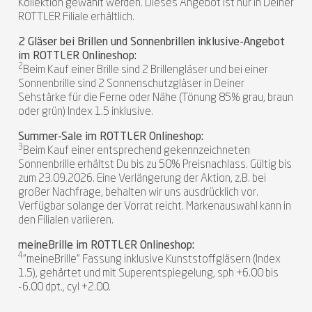
Kollektion gewählt werden. Dieses Angebot ist nur in Deiner
ROTTLER Filiale erhältlich.
2 Gläser bei Brillen und Sonnenbrillen inklusive-Angebot
im ROTTLER Onlineshop:
2
Beim Kauf einer Brille sind 2 Brillengläser und bei einer
Sonnenbrille sind 2 Sonnenschutzgläser in Deiner
Sehstärke für die Ferne oder Nähe (Tönung 85% grau, braun
oder grün) Index 1.5 inklusive.
Summer-Sale im ROTTLER Onlineshop:
3
Beim Kauf einer entsprechend gekennzeichneten
Sonnenbrille erhältst Du bis zu 50% Preisnachlass. Gültig bis
zum 23.09.2026. Eine Verlängerung der Aktion, z.B. bei
großer Nachfrage, behalten wir uns ausdrücklich vor.
Verfügbar solange der Vorrat reicht. Markenauswahl kann in
den Filialen variieren.
meineBrille im ROTTLER Onlineshop:
4
"meineBrille" Fassung inklusive Kunststoffgläsern (Index
1.5), gehärtet und mit Superentspiegelung, sph +6.00 bis
-6.00 dpt., cyl +2.00.