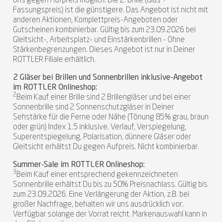
ons gegen Aufpreis möglich. Die 2. Brille (Glas +
Fassungspreis) ist die günstigere. Das Angebot ist nicht mit
anderen Aktionen, Komplettpreis-Angeboten oder
Gutscheinen kombinierbar. Gültig bis zum 23.09.2026 bei
Gleitsicht-, Arbeitsplatz- und Einstärkenbrillen - Ohne
Stärkenbegrenzungen. Dieses Angebot ist nur in Deiner
ROTTLER Filiale erhältlich.
2 Gläser bei Brillen und Sonnenbrillen inklusive-Angebot
im ROTTLER Onlineshop:
2
Beim Kauf einer Brille sind 2 Brillengläser und bei einer
Sonnenbrille sind 2 Sonnenschutzgläser in Deiner
Sehstärke für die Ferne oder Nähe (Tönung 85% grau, braun
oder grün) Index 1.5 inklusive. Verlauf, Verspiegelung,
Superentspiegelung, Polarisation, dünnere Gläser oder
Gleitsicht erhältst Du gegen Aufpreis. Nicht kombinierbar.
Summer-Sale im ROTTLER Onlineshop:
3
Beim Kauf einer entsprechend gekennzeichneten
Sonnenbrille erhältst Du bis zu 50% Preisnachlass. Gültig bis
zum 23.09.2026. Eine Verlängerung der Aktion, z.B. bei
großer Nachfrage, behalten wir uns ausdrücklich vor.
Verfügbar solange der Vorrat reicht. Markenauswahl kann in