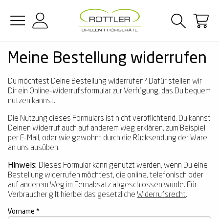
Zum Hauptinhalt springen
Meine Bestellung widerrufen
Du möchtest Deine Bestellung widerrufen? Dafür stellen wir
Brillen
Damen-Brillen
Bio-Acetat
Emporio Armani
Chloé
Sonnenbrillen
Damen-Sonnenbrillen
Metall
Emporio Armani
Chloé
Kontaktlinsen
Monatslinsen
Sphärische Kontaktlinsen
Acuvue
All-in-One Lösung
Vorteile von Kontaktlinsen
Zubehör
Antibeschlagtücher
Hörgerätebatterien
Dir ein Online-Widerrufsformular zur Verfügung, das Du bequem
nutzen kannst.
Kategorien
Herren-Brillen
Kunststoff
FRAIMS
Gucci
Kategorien
Herren-Sonnenbrillen
Metall/Kunststoff
Ray-Ban
Gucci
Tragedauer
Tageslinsen
Torische Kontaktlinsen
Air Optix
Peroxidlösung
Handling von Kontaktlinsen
Brillen-Zubehör
Brillen Reinigung
Hörgeräte Reinigung
Die Nutzung dieses Formulars ist nicht verpflichtend. Du kannst
Deinen Widerruf auch auf anderem Weg erklären, zum Beispiel
Kinder-Brillen
Material
Metall
Humphrey's
Prada
Kinder-Sonnenbrillen
Material
Kunststoff
Marc O'Polo
Prada
Wochenlinsen
Linsentypen
Gleitsichtkontaktlinsen
Dailies
Kochsalzlösungen
Trockene Augen & Augentropfen
Hörgeräte-Zubehör
per E-Mail, oder wie gewohnt durch die Rücksendung der Ware
an uns ausüben.
Blaulichtfilterbrillen
Metall/Kunststoff
Beliebte Marken
Marc O'Polo
Saint Laurent
Sonnenbrillen-Sale
Beliebte Marken
Hugo Boss
Saint Laurent
Alle Kontaktlinsen
Farbige Kontaktlinsen
Marken
meineLinse
Augentropfen
Multifokale Kontaktlinsen
Hinweis:
Dieses Formular kann genutzt werden, wenn Du eine
Bestellung widerrufen möchtest, die online, telefonisch oder
Lesebrillen
Titan
meineBrille
Exklusive Marken
Sonnenbrillen Trends
Humphrey's
Exklusive Marken
Versace
Alle Kontaktlinsen
Total
Pflege & Zubehör
Pflegemittel harte Kontaktlinsen
auf anderem Weg im Fernabsatz abgeschlossen wurde. Für
Verbraucher gilt hierbei das gesetzliche
Widerrufsrecht
.
Panto Brillen
Oakley
Bestseller Sonnenbrillen
Tommy Hilfiger
Proclear
Pflegemittel ohne Konservierungsstoffe
Tipps & Hilfe
2 Brillen = 1 Preis - teilbar
Sonnenbrillen zum
Vorname *