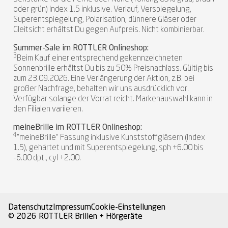
oder grün) Index 1.5 inklusive. Verlauf, Verspiegelung,
Superentspiegelung, Polarisation, dünnere Gläser oder
Gleitsicht erhältst Du gegen Aufpreis. Nicht kombinierbar.
Summer-Sale im ROTTLER Onlineshop:
3
Beim Kauf einer entsprechend gekennzeichneten
Sonnenbrille erhältst Du bis zu 50% Preisnachlass. Gültig bis
zum 23.09.2026. Eine Verlängerung der Aktion, z.B. bei
großer Nachfrage, behalten wir uns ausdrücklich vor.
Verfügbar solange der Vorrat reicht. Markenauswahl kann in
den Filialen variieren.
meineBrille im ROTTLER Onlineshop:
4
"meineBrille" Fassung inklusive Kunststoffgläsern (Index
1.5), gehärtet und mit Superentspiegelung, sph +6.00 bis
-6.00 dpt., cyl +2.00.
Datenschutz
Impressum
Cookie-Einstellungen
© 2026 ROTTLER Brillen + Hörgeräte