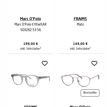
Marc O'Polo
FRAIMS
Marc O'Polo EYEWEAR
Matz
503262 53 56
199,00
€
149,00
€
2
2
inkl. Sehstärke
inkl. Sehstärke
Bestseller