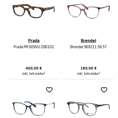
Prada
Brendel
Prada PR D03VU 20D1O1
Brendel 903211 56 57
400,00
€
189,00
€
2
2
inkl. Sehstärke
inkl. Sehstärke