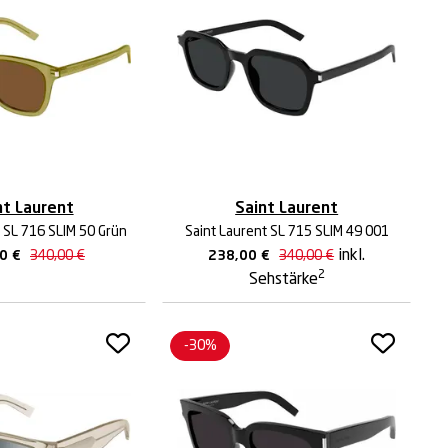
nt Laurent
Saint Laurent
 SL 716 SLIM 50 Grün
Saint Laurent SL 715 SLIM 49 001
inkl.
00
€
340,00
€
238,00
€
340,00
€
2
Sehstärke
-30%