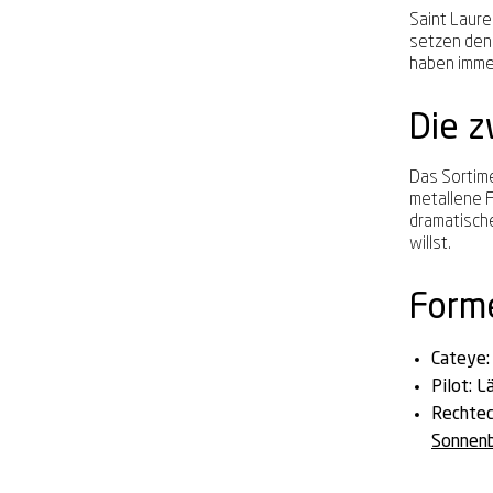
Saint Laure
setzen den 
haben imme
Die z
Das Sortime
metallene F
dramatische
willst.
Forme
Cateye:
Pilot:
Lä
Rechtec
Sonnenb