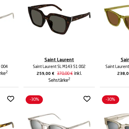
Saint Laurent
Sai
9 004
Saint Laurent SL M143 51 002
Saint Laurent
2
ärke
inkl.
259,00
€
370,00
€
238,
2
Sehstärke
-30%
-30%