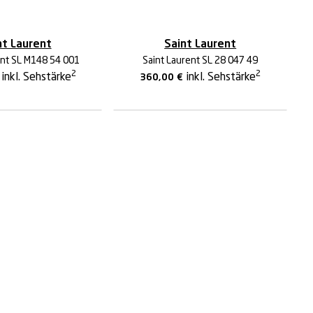
nt Laurent
Saint Laurent
ent SL M148 54 001
Saint Laurent SL 28 047 49
2
2
inkl. Sehstärke
inkl. Sehstärke
360,00
€