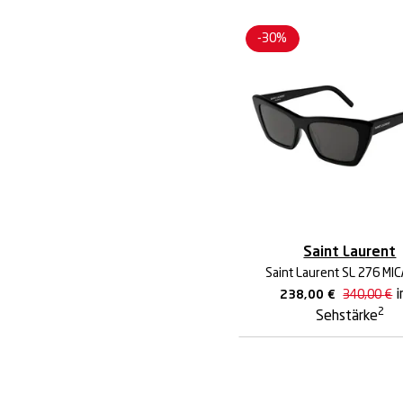
-30%
Saint Laurent
Saint Laurent SL 276 MI
i
238,00
€
340,00
€
2
Sehstärke