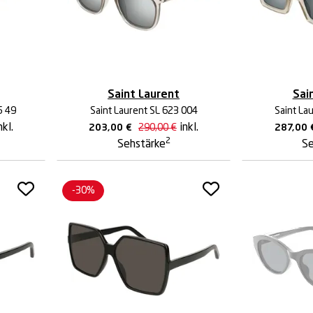
Saint Laurent
Sai
5 49
Saint Laurent SL 623 004
Saint La
nkl.
inkl.
203,00
€
290,00
€
287,00
2
Sehstärke
Se
-30%