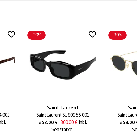
-30%
-30%
Saint Laurent
Sai
4 002
Saint Laurent SL 809 55 001
Saint Laur
nkl.
inkl.
252,00
€
360,00
€
259,00
2
Sehstärke
Se