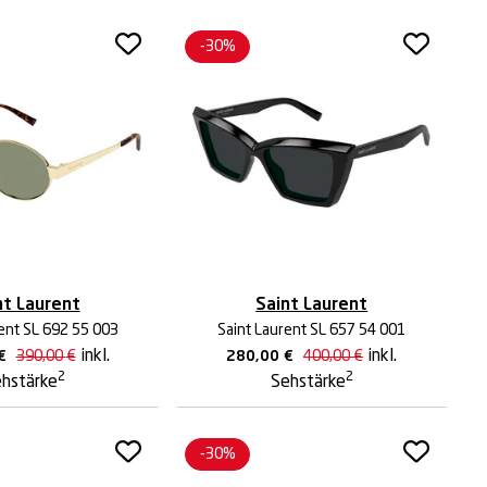
-30%
nt Laurent
Saint Laurent
ent SL 692 55 003
Saint Laurent SL 657 54 001
inkl.
inkl.
€
390,00
€
280,00
€
400,00
€
2
2
hstärke
Sehstärke
-30%