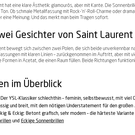
nt hat eine klare Ästhetik: glamourös, aber mit Kante. Die Sonnenbril
Ton. Ob schmale Metallfassung mit Rock-'n'-Roll-Charme oder drama
r eine Meinung. Und das merkt man beim Tragen sofort.
wei Gesichter von Saint Laurent
nt bewegt sich zwischen zwei Polen, die sich beide unverkennbar nac
assungen mit klaren Linien – zurückgenommen im Auftritt, aber mit vie
 Formen in Acetat, die einen Raum füllen. Beide Richtungen funktion
n im Überblick
Der YSL-Klassiker schlechthin – feminin, selbstbewusst, mit viel G
ssig und breit, mit dem nötigen Understatement für den großen A
kig & Eckig:
Betont grafisch, sehr modern – die härteste Variant
rillen
und
Eckige Sonnenbrillen