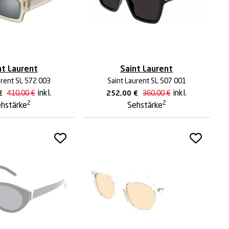
nt Laurent
Saint Laurent
urent SL 572 003
Saint Laurent SL 507 001
inkl.
inkl.
€
410,00
€
252,00
€
360,00
€
2
2
hstärke
Sehstärke