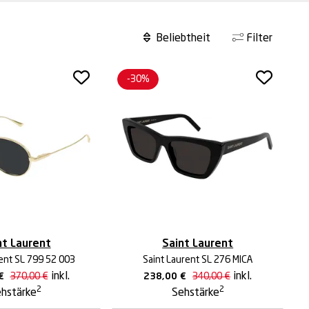
Filter
-30%
nt Laurent
Saint Laurent
ent SL 799 52 003
Saint Laurent SL 276 MICA
inkl.
inkl.
€
370,00
€
238,00
€
340,00
€
2
2
hstärke
Sehstärke