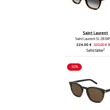
Saint Laurent
Saint Laurent SL 28 04
i
224,00
€
320,00
€
2
Sehstärke
-30%