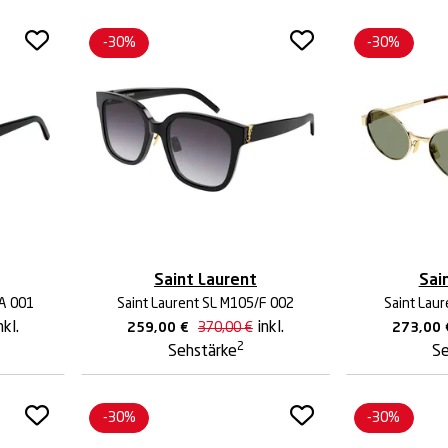
-30%
-30%
Saint Laurent
Sai
CA 001
Saint Laurent SL M105/F 002
Saint Laur
nkl.
inkl.
259,00
€
370,00
€
273,00
2
Sehstärke
Se
-30%
-30%