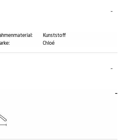
ahmenmaterial:
Kunststoff
arke:
Chloé