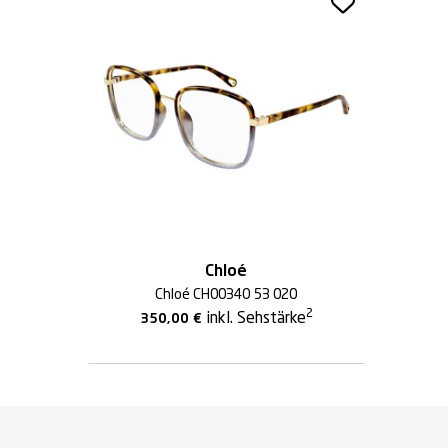
Chloé
Chloé CH0034O 53 020
2
inkl. Sehstärke
350,00
€