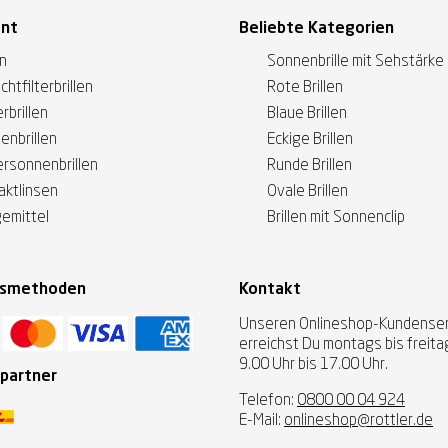
ent
Beliebte Kategorien
en
Sonnenbrille mit Sehstärke
ichtfilterbrillen
Rote Brillen
rbrillen
Blaue Brillen
enbrillen
Eckige Brillen
ersonnenbrillen
Runde Brillen
aktlinsen
Ovale Brillen
gemittel
Brillen mit Sonnenclip
gsmethoden
Kontakt
Unseren Onlineshop-Kundenser
erreichst Du montags bis freit
9.00 Uhr bis 17.00 Uhr.
partner
Telefon:
0800 00 04 924
E-Mail:
onlineshop@rottler.de