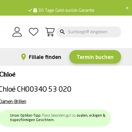
×
30 Tage Geld-zurück-Garantie
Filiale finden
Termin buchen
Chloé CH0034O 53 020
Damen-Brillen
Unser Optiker-Tipp:
Passt besonders gut zu
ovalen, eckigen &
trapezförmigen Gesichtern.