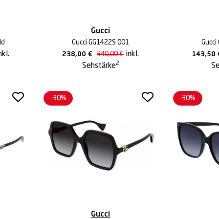
Gucci
ld
Gucci GG1422S 001
Gucci
nkl.
inkl.
238,00
€
340,00
€
143,50
2
Sehstärke
Se
-30%
-30%
Gucci