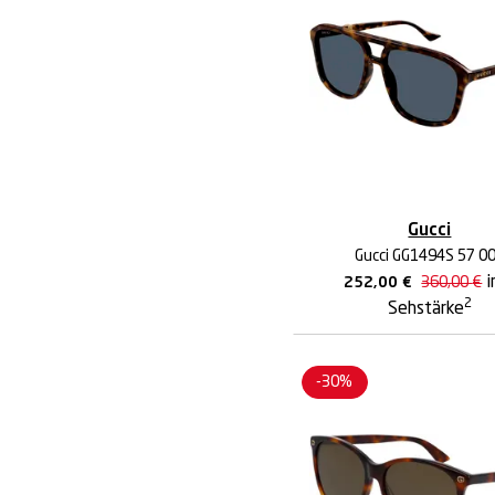
Gucci
Gucci GG1494S 57 0
i
252,00
€
360,00
€
2
Sehstärke
-30%