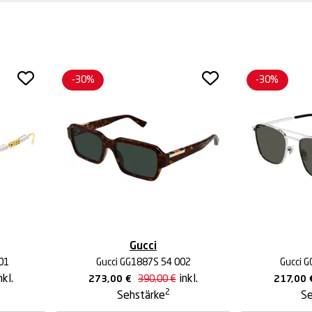
-30%
-30%
Gucci
01
Gucci GG1887S 54 002
Gucci 
nkl.
inkl.
273,00
€
390,00
€
217,00
2
Sehstärke
Se