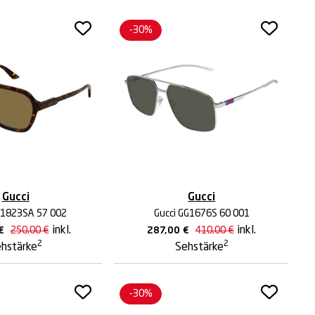
-30%
Gucci
Gucci
G1823SA 57 002
Gucci GG1676S 60 001
inkl.
inkl.
€
250,00
€
287,00
€
410,00
€
2
2
hstärke
Sehstärke
-30%