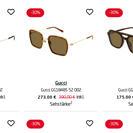
-30%
-30%
Gucci
02
Gucci GG1848S 52 002
Gucci G
nkl.
inkl.
273,00
€
390,00
€
175,00
2
Sehstärke
Se
-30%
-30%