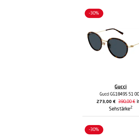
-30%
Gucci
Gucci GG1849S 51 0
i
273,00
€
390,00
€
2
Sehstärke
-30%