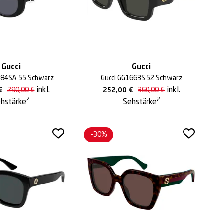
Gucci
Gucci
684SA 55 Schwarz
Gucci GG1663S 52 Schwarz
inkl.
inkl.
€
290,00
€
252,00
€
360,00
€
2
2
hstärke
Sehstärke
-30%