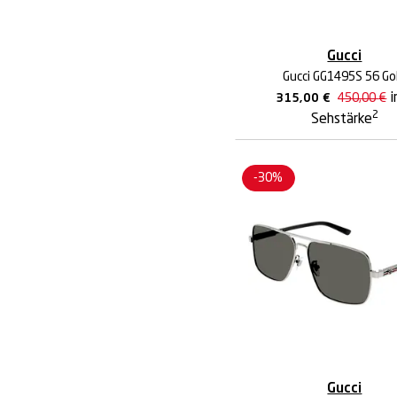
Gucci
Gucci GG1495S 56 Go
i
315,00
€
450,00
€
2
Sehstärke
-30%
Gucci