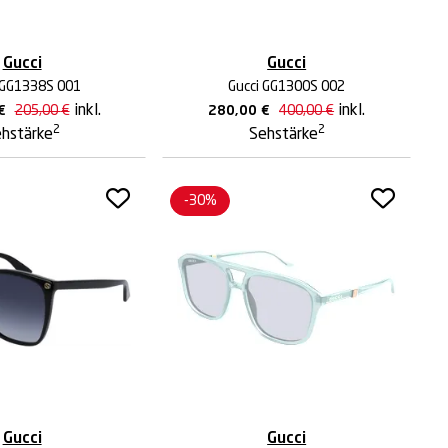
Gucci
Gucci
 GG1338S 001
Gucci GG1300S 002
inkl.
inkl.
€
205,00
€
280,00
€
400,00
€
2
2
hstärke
Sehstärke
-30%
Gucci
Gucci