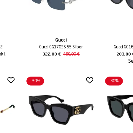
Gucci
02
Gucci GG1703S 55 Silber
Gucci GG1
nkl.
322,00
€
460,00
€
203,00
Se
-30%
-30%