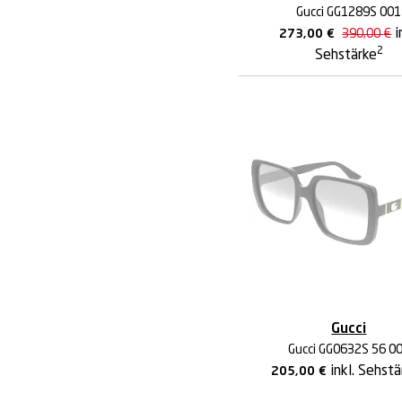
Gucci GG1289S 001
i
273,00
€
390,00
€
2
Sehstärke
Gucci
Gucci GG0632S 56 0
inkl. Sehst
205,00
€