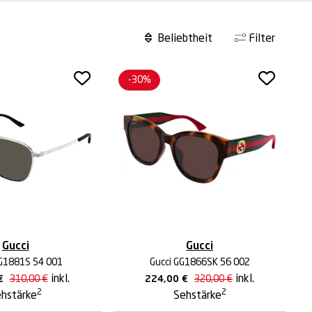
Filter
-30%
Gucci
Gucci
GG1881S 54 001
Gucci GG1866SK 56 002
inkl.
inkl.
€
310,00
€
224,00
€
320,00
€
2
2
hstärke
Sehstärke