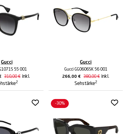
Gucci
Gucci
GG1071S 55 001
Gucci GG0606SK 56 001
inkl.
inkl.
€
310,00
€
266,00
€
380,00
€
2
2
hstärke
Sehstärke
-30%