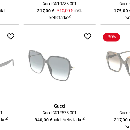
Gucci GG1072S 001
Gucci
nkl.
inkl.
217,00
€
310,00
€
175,00
2
Sehstärke
Se
-30%
Gucci
01
Gucci GG1267S 001
Gucci
2
2
ärke
inkl. Sehstärke
340,00
€
217,00
Se