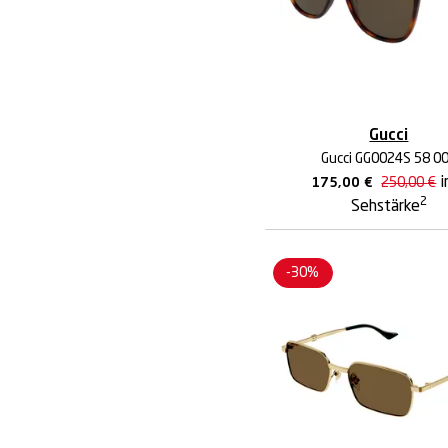
Gucci
Gucci GG0024S 58 0
i
175,00
€
250,00
€
2
Sehstärke
-30%