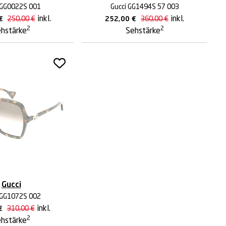
 GG0022S 001
Gucci GG1494S 57 003
inkl.
inkl.
€
250,00
€
252,00
€
360,00
€
2
2
hstärke
Sehstärke
Gucci
 GG1072S 002
inkl.
€
310,00
€
2
hstärke