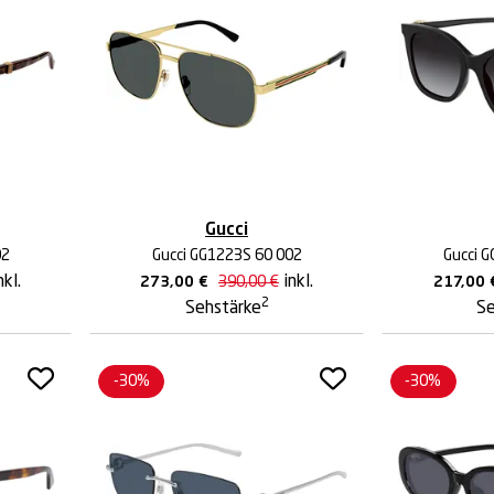
Gucci
02
Gucci GG1223S 60 002
Gucci 
nkl.
inkl.
273,00
€
390,00
€
217,00
2
Sehstärke
Se
-30%
-30%