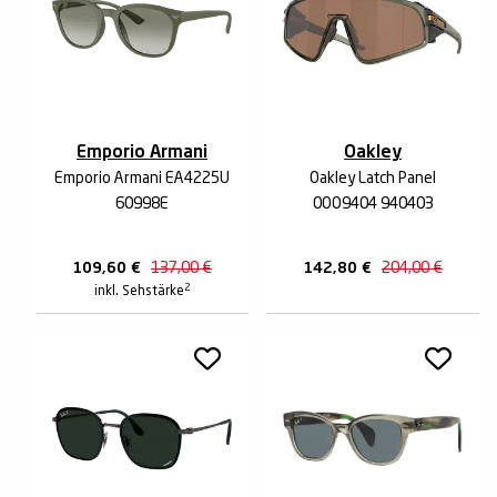
Emporio Armani
Oakley
Emporio Armani EA4225U
Oakley Latch Panel
60998E
0OO9404 940403
109,60
€
137,00
€
142,80
€
204,00
€
2
inkl. Sehstärke