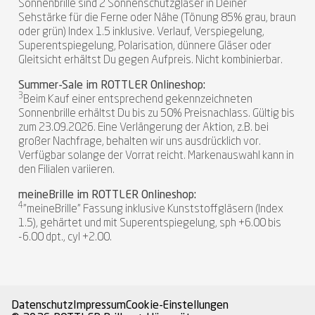
Sonnenbrille sind 2 Sonnenschutzgläser in Deiner
Sehstärke für die Ferne oder Nähe (Tönung 85% grau, braun
oder grün) Index 1.5 inklusive. Verlauf, Verspiegelung,
Superentspiegelung, Polarisation, dünnere Gläser oder
Gleitsicht erhältst Du gegen Aufpreis. Nicht kombinierbar.
Summer-Sale im ROTTLER Onlineshop:
3
Beim Kauf einer entsprechend gekennzeichneten
Sonnenbrille erhältst Du bis zu 50% Preisnachlass. Gültig bis
zum 23.09.2026. Eine Verlängerung der Aktion, z.B. bei
großer Nachfrage, behalten wir uns ausdrücklich vor.
Verfügbar solange der Vorrat reicht. Markenauswahl kann in
den Filialen variieren.
meineBrille im ROTTLER Onlineshop:
4
"meineBrille" Fassung inklusive Kunststoffgläsern (Index
1.5), gehärtet und mit Superentspiegelung, sph +6.00 bis
-6.00 dpt., cyl +2.00.
Datenschutz
Impressum
Cookie-Einstellungen