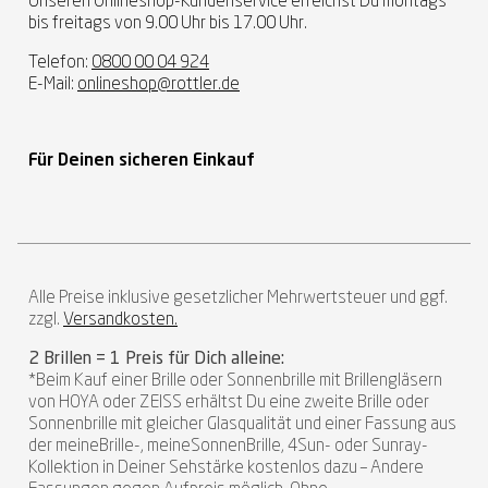
Unseren Onlineshop-Kundenservice erreichst Du montags
bis freitags von 9.00 Uhr bis 17.00 Uhr.
Telefon:
0800 00 04 924
E-Mail:
onlineshop@rottler.de
Für Deinen sicheren Einkauf
Alle Preise inklusive gesetzlicher Mehrwertsteuer und ggf.
zzgl.
Versandkosten.
2 Brillen = 1 Preis für Dich alleine:
*Beim Kauf einer Brille oder Sonnenbrille mit Brillengläsern
von HOYA oder ZEISS erhältst Du eine zweite Brille oder
Sonnenbrille mit gleicher Glasqualität und einer Fassung aus
der meineBrille-, meineSonnenBrille, 4Sun- oder Sunray-
Kollektion in Deiner Sehstärke kostenlos dazu – Andere