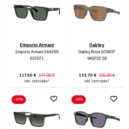
Emporio Armani
Oakley
Emporio Armani EA4269
Oakley Briza OO9497
637071
949705 58
117,60
€
147,00
€
133,70
€
191,00
€
2
2
inkl. Sehstärke
inkl. Sehstärke
-50%
-30%