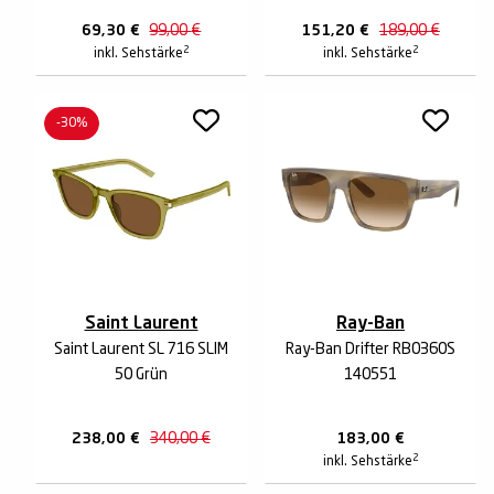
69,30
€
99,00
€
151,20
€
189,00
€
2
2
inkl. Sehstärke
inkl. Sehstärke
-30%
Saint Laurent
Ray-Ban
Saint Laurent SL 716 SLIM
Ray-Ban Drifter RB0360S
50 Grün
140551
238,00
€
340,00
€
183,00
€
2
inkl. Sehstärke