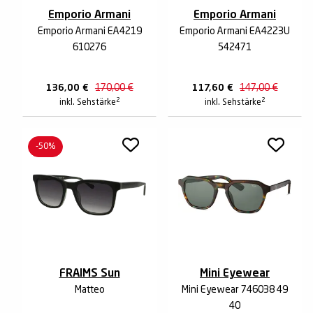
Emporio Armani
Emporio Armani
Emporio Armani EA4219
Emporio Armani EA4223U
610276
542471
136,00
€
170,00
€
117,60
€
147,00
€
2
2
inkl. Sehstärke
inkl. Sehstärke
-50%
FRAIMS Sun
Mini Eyewear
Matteo
Mini Eyewear 746038 49
40