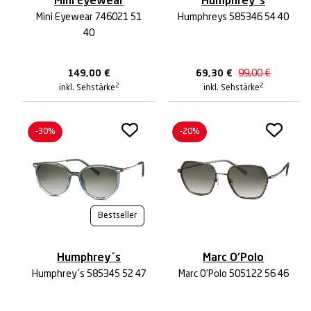
Mini Eyewear
Humphrey´s
Mini Eyewear 746021 51
Humphreys 585346 54 40
40
149,00
€
69,30
€
99,00
€
2
2
inkl. Sehstärke
inkl. Sehstärke
-30%
-20%
Bestseller
Humphrey´s
Marc O'Polo
Humphrey´s 585345 52 47
Marc O'Polo 505122 56 46