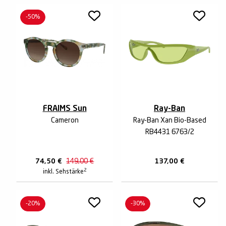
-50%
FRAIMS Sun
Ray-Ban
Cameron
Ray-Ban Xan Bio-Based
RB4431 6763/2
74,50
€
149,00
€
137,00
€
2
inkl. Sehstärke
-20%
-30%