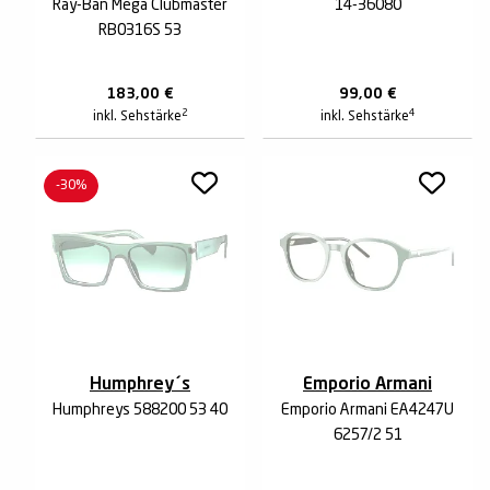
Ray-Ban Mega Clubmaster
14-36080
RB0316S 53
183,00
€
99,00
€
2
4
inkl. Sehstärke
inkl. Sehstärke
-30%
Humphrey´s
Emporio Armani
Humphreys 588200 53 40
Emporio Armani EA4247U
6257/2 51