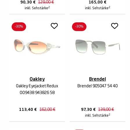
90,30
€
129,00
€
165,00
€
2
2
inkl. Sehstärke
inkl. Sehstärke
-30%
-30%
Oakley
Brendel
Oakley Eyejacket Redux
Brendel 905047 54 40
OO9438 943826 58
113,40
€
162,00
€
97,30
€
139,00
€
2
inkl. Sehstärke