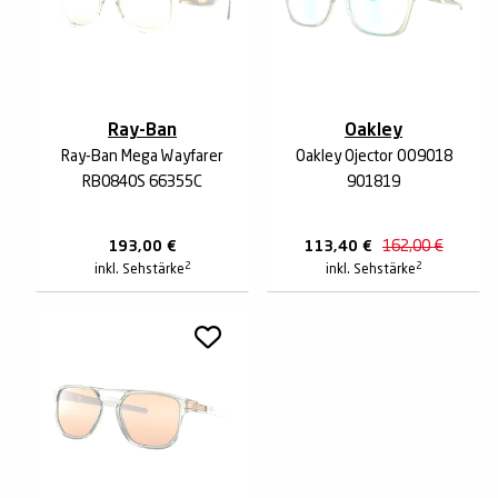
Ray-Ban
Oakley
Ray-Ban Mega Wayfarer
Oakley Ojector OO9018
RB0840S 66355C
901819
193,00
€
113,40
€
162,00
€
2
2
inkl. Sehstärke
inkl. Sehstärke