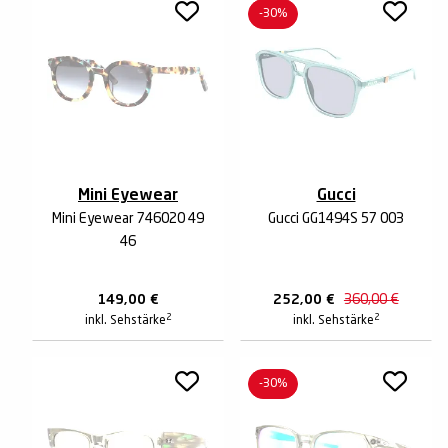
-30%
Mini Eyewear
Gucci
Mini Eyewear 746020 49
Gucci GG1494S 57 003
46
149,00
€
252,00
€
360,00
€
2
2
inkl. Sehstärke
inkl. Sehstärke
-30%