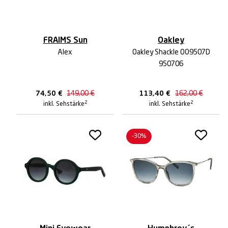
FRAIMS Sun
Oakley
Alex
Oakley Shackle OO9507D
950706
74,50
€
149,00
€
113,40
€
162,00
€
2
2
inkl. Sehstärke
inkl. Sehstärke
-30%