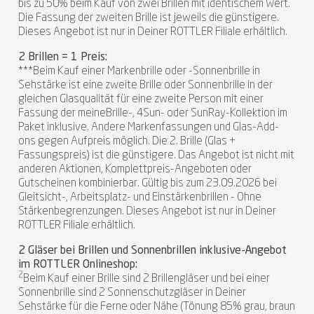
bis zu 50% beim Kauf von zwei Brillen mit identischem Wert.
Die Fassung der zweiten Brille ist jeweils die günstigere.
Dieses Angebot ist nur in Deiner ROTTLER Filiale erhältlich.
2 Brillen = 1 Preis:
***Beim Kauf einer Markenbrille oder -Sonnenbrille in
Sehstärke ist eine zweite Brille oder Sonnenbrille in der
gleichen Glasqualität für eine zweite Person mit einer
Fassung der meineBrille-, 4Sun- oder SunRay-Kollektion im
Paket inklusive. Andere Markenfassungen und Glas-Add-
ons gegen Aufpreis möglich. Die 2. Brille (Glas +
Fassungspreis) ist die günstigere. Das Angebot ist nicht mit
anderen Aktionen, Komplettpreis-Angeboten oder
Gutscheinen kombinierbar. Gültig bis zum 23.09.2026 bei
Gleitsicht-, Arbeitsplatz- und Einstärkenbrillen - Ohne
Stärkenbegrenzungen. Dieses Angebot ist nur in Deiner
ROTTLER Filiale erhältlich.
2 Gläser bei Brillen und Sonnenbrillen inklusive-Angebot
im ROTTLER Onlineshop:
2
Beim Kauf einer Brille sind 2 Brillengläser und bei einer
Sonnenbrille sind 2 Sonnenschutzgläser in Deiner
Sehstärke für die Ferne oder Nähe (Tönung 85% grau, braun