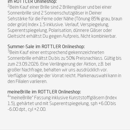
im ROTTLER Onlineshop:
2
Beim Kauf einer Brille sind 2 Brillengläser und bei einer
Sonnenbrille sind 2 Sonnenschutzgläser in Deiner
Sehstärke für die Ferne oder Nähe (Tönung 85% grau, braun
oder grün) Index 1.5 inklusive. Verlauf, Verspiegelung,
Superentspiegelung, Polarisation, dünnere Gläser oder
Gleitsicht erhältst Du gegen Aufpreis. Nicht kombinierbar.
Summer-Sale im ROTTLER Onlineshop:
3
Beim Kauf einer entsprechend gekennzeichneten
Sonnenbrille erhältst Du bis zu 50% Preisnachlass. Gültig bis
zum 23.09.2026. Eine Verlängerung der Aktion, z.B. bei
großer Nachfrage, behalten wir uns ausdrücklich vor.
Verfügbar solange der Vorrat reicht. Markenauswahl kann in
den Filialen variieren.
meineBrille im ROTTLER Onlineshop:
4
"meineBrille" Fassung inklusive Kunststoffgläsern (Index
1.5), gehärtet und mit Superentspiegelung, sph +6.00 bis
-6.00 dpt., cyl +2.00.