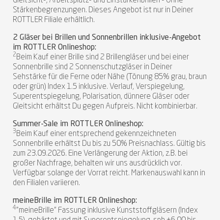
Gleitsicht-, Arbeitsplatz- und Einstärkenbrillen - Ohne
Stärkenbegrenzungen. Dieses Angebot ist nur in Deiner
ROTTLER Filiale erhältlich.
2 Gläser bei Brillen und Sonnenbrillen inklusive-Angebot
im ROTTLER Onlineshop:
2
Beim Kauf einer Brille sind 2 Brillengläser und bei einer
Sonnenbrille sind 2 Sonnenschutzgläser in Deiner
Sehstärke für die Ferne oder Nähe (Tönung 85% grau, braun
oder grün) Index 1.5 inklusive. Verlauf, Verspiegelung,
Superentspiegelung, Polarisation, dünnere Gläser oder
Gleitsicht erhältst Du gegen Aufpreis. Nicht kombinierbar.
Summer-Sale im ROTTLER Onlineshop:
3
Beim Kauf einer entsprechend gekennzeichneten
Sonnenbrille erhältst Du bis zu 50% Preisnachlass. Gültig bis
zum 23.09.2026. Eine Verlängerung der Aktion, z.B. bei
großer Nachfrage, behalten wir uns ausdrücklich vor.
Verfügbar solange der Vorrat reicht. Markenauswahl kann in
den Filialen variieren.
meineBrille im ROTTLER Onlineshop:
4
"meineBrille" Fassung inklusive Kunststoffgläsern (Index