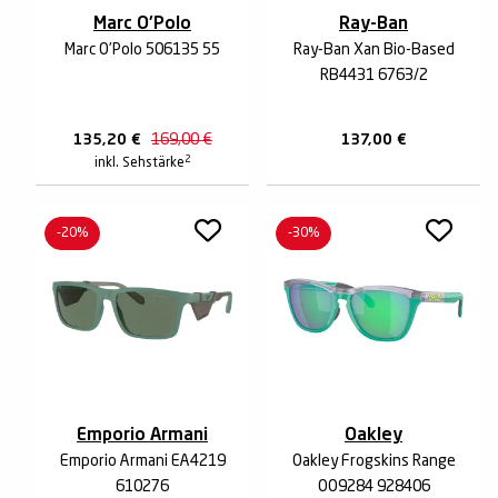
Marc O'Polo
Ray-Ban
Marc O'Polo 506135 55
Ray-Ban Xan Bio-Based
RB4431 6763/2
135,20
€
169,00
€
137,00
€
2
inkl. Sehstärke
-20%
-30%
Emporio Armani
Oakley
Emporio Armani EA4219
Oakley Frogskins Range
610276
OO9284 928406