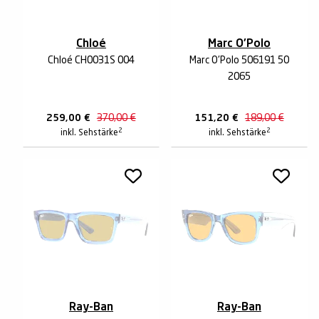
Chloé
Marc O'Polo
Chloé CH0031S 004
Marc O'Polo 506191 50
2065
259,00
€
370,00
€
151,20
€
189,00
€
2
2
inkl. Sehstärke
inkl. Sehstärke
Ray-Ban
Ray-Ban