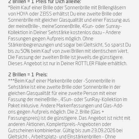
2 Brillen = 1 Preis für Dich alleine:
*Beim Kauf einer Brille oder Sonnenbrille mit Brillengläsern
von HOYA oder ZEISS erhältst Du eine zweite Brille oder
Sonnenbrille mit gleicher Glasqualität und einer Fassung aus
der meineBrille-, meineSonnenBrille, 4Sun- oder Sunray-
Kollektion in Deiner Sehstärke kostenlos dazu – Andere
Fassungen gegen Aufpreis möglich. Ohne
Stärkenbegrenzungen und sogar bei Gleitsicht. So sparst Du
bis zu 50% beim Kauf von zwei Brillen mit identischem Wert.
Die Fassung der zweiten Brille ist jeweils die günstigere.
Dieses Angebot ist nur in Deiner ROTTLER Filiale erhältlich.
2 Brillen = 1 Preis:
***Beim Kauf einer Markenbrille oder -Sonnenbrille in
Sehstärke ist eine zweite Brille oder Sonnenbrille in der
gleichen Glasqualität für eine zweite Person mit einer
Fassung der meineBrille-, 4Sun- oder SunRay-Kollektion im
Paket inklusive. Andere Markenfassungen und Glas-Add-
ons gegen Aufpreis möglich. Die 2. Brille (Glas +
Fassungspreis) ist die günstigere. Das Angebot ist nicht mit
anderen Aktionen, Komplettpreis-Angeboten oder
Gutscheinen kombinierbar. Gültig bis zum 23.09.2026 bei
Gleitsicht-, Arbeitsplatz- und Einstärkenbrillen - Ohne