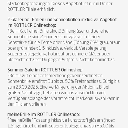
Stärkenbegrenzungen. Dieses Angebot ist nur in Deiner
ROTTLER Filiale erhältlich.
2 Gläser bei Brillen und Sonnenbrillen inklusive-Angebot
im ROTTLER Onlineshop:
2
Beim Kauf einer Brille sind 2 Brillengläser und bei einer
Sonnenbrille sind 2 Sonnenschutzgläser in Deiner
Sehstärke für die Ferne oder Nähe (Tönung 85% grau, braun
oder grün) Index 1.5 inklusive. Verlauf, Verspiegelung,
Superentspiegelung, Polarisation, dünnere Gläser oder
Gleitsicht erhältst Du gegen Aufpreis. Nicht kombinierbar.
Summer-Sale im ROTTLER Onlineshop:
3
Beim Kauf einer entsprechend gekennzeichneten
Sonnenbrille erhältst Du bis zu 50% Preisnachlass. Gültig bis
zum 23.09.2026. Eine Verlängerung der Aktion, z.B. bei
großer Nachfrage, behalten wir uns ausdrücklich vor.
Verfügbar solange der Vorrat reicht. Markenauswahl kann in
den Filialen variieren.
meineBrille im ROTTLER Onlineshop:
4
"meineBrille" Fassung inklusive Kunststoffgläsern (Index
1.5), gehärtet und mit Superentspiegelung, sph +6.00 bis