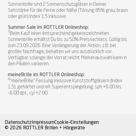
Sonnenbrille sind 2 Sonnenschutzgläser in Deiner
Sehstärke für die Ferne oder Nähe (Tönung 85% grau, braun
oder grün) Index 1.5 inklusive.
Summer-Sale im ROTTLER Onlineshop:
3
Beim Kauf einer entsprechend gekennzeichneten
Sonnenbrille erhältst Du bis zu 50% Preisnachlass. Gültig bis
zum 23.09.2026. Eine Verlängerung der Aktion, z.B. bei
großer Nachfrage, behalten wir uns ausdrücklich vor.
Verfügbar solange der Vorrat reicht. Markenauswahl kann in
den Filialen variieren.
meineBrille im ROTTLER Onlineshop:
4
"meineBrille" Fassung inklusive Kunststoffgläsern (Index
1.5), gehärtet und mit Superentspiegelung, sph +6.00 bis
-6.00 dpt., cyl +2.00.
Datenschutz
Impressum
Cookie-Einstellungen
© 2026 ROTTLER Brillen + Hörgeräte