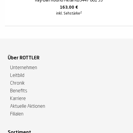
Ray-Ban Round Metal RB3447 001 53
163,00
€
2
inkl. Sehstärke
Über ROTTLER
Unternehmen
Leitbild
Chronik
Benefits
Karriere
Aktuelle Aktionen
Filialen
Sortiment