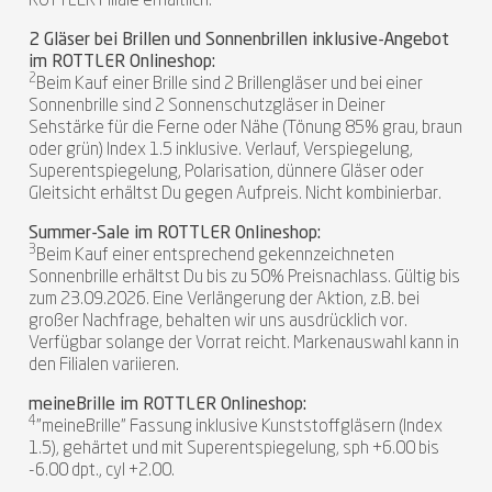
ROTTLER Filiale erhältlich.
2 Gläser bei Brillen und Sonnenbrillen inklusive-Angebot
im ROTTLER Onlineshop:
2
Beim Kauf einer Brille sind 2 Brillengläser und bei einer
Sonnenbrille sind 2 Sonnenschutzgläser in Deiner
Sehstärke für die Ferne oder Nähe (Tönung 85% grau, braun
oder grün) Index 1.5 inklusive. Verlauf, Verspiegelung,
Superentspiegelung, Polarisation, dünnere Gläser oder
Gleitsicht erhältst Du gegen Aufpreis. Nicht kombinierbar.
Summer-Sale im ROTTLER Onlineshop:
3
Beim Kauf einer entsprechend gekennzeichneten
Sonnenbrille erhältst Du bis zu 50% Preisnachlass. Gültig bis
zum 23.09.2026. Eine Verlängerung der Aktion, z.B. bei
großer Nachfrage, behalten wir uns ausdrücklich vor.
Verfügbar solange der Vorrat reicht. Markenauswahl kann in
den Filialen variieren.
meineBrille im ROTTLER Onlineshop:
4
"meineBrille" Fassung inklusive Kunststoffgläsern (Index
1.5), gehärtet und mit Superentspiegelung, sph +6.00 bis
-6.00 dpt., cyl +2.00.