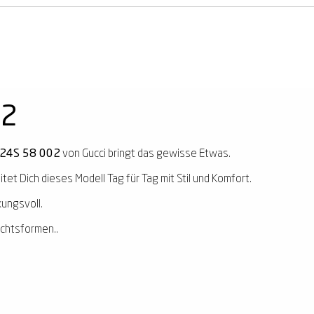
02
024S 58 002
von Gucci bringt das gewisse Etwas.
tet Dich dieses Modell Tag für Tag mit Stil und Komfort.
kungsvoll.
ichtsformen..