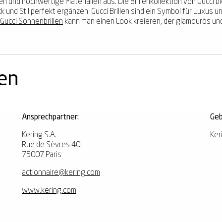
en und hochwertige Materialien aus. Die Brillenkollektion von Gucci bi
ck und Stil perfekt ergänzen. Gucci Brillen sind ein Symbol für Luxus
Gucci Sonnenbrillen
kann man einen Look kreieren, der glamourös und
nen
Ansprechpartner:
Geb
Kering S.A.
Ker
Rue de Sèvres 40
75007 Paris
actionnaire@kering.com
www.kering.com