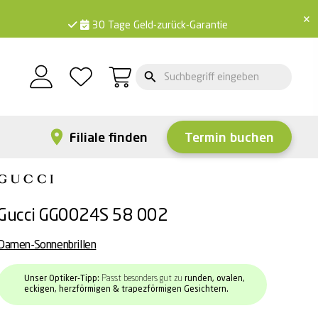
×
30 Tage Geld-zurück-Garantie
Filiale finden
Termin buchen
Gucci GG0024S 58 002
Damen-Sonnenbrillen
Unser Optiker-Tipp:
Passt besonders gut zu
runden, ovalen,
eckigen, herzförmigen & trapezförmigen Gesichtern.