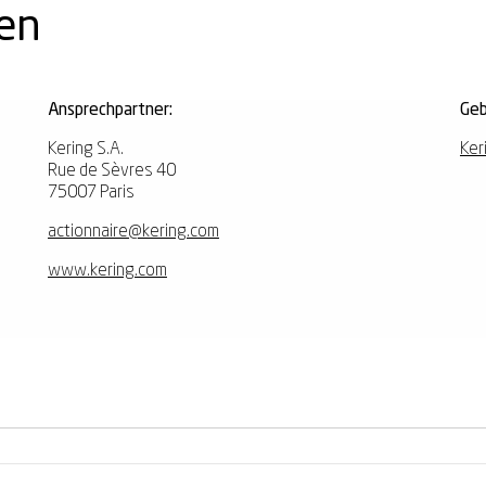
nen
Ansprechpartner:
Geb
Kering S.A.
Ker
Rue de Sèvres 40
75007 Paris
actionnaire@kering.com
www.kering.com