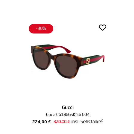
-30%
Gucci
Gucci GG1866SK 56 002
2
inkl. Sehstärke
224,00
€
320,00
€