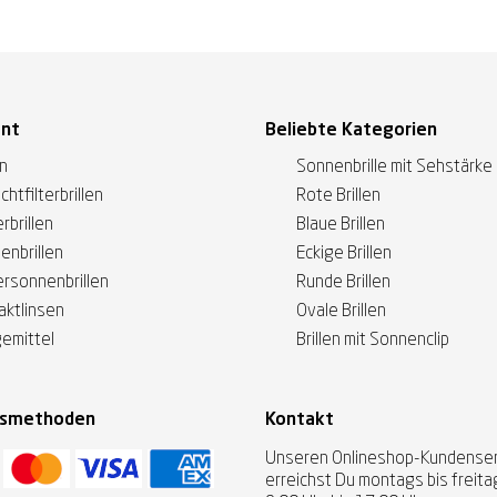
ent
Beliebte Kategorien
en
Sonnenbrille mit Sehstärke
ichtfilterbrillen
Rote Brillen
rbrillen
Blaue Brillen
enbrillen
Eckige Brillen
ersonnenbrillen
Runde Brillen
aktlinsen
Ovale Brillen
gemittel
Brillen mit Sonnenclip
gsmethoden
Kontakt
Unseren Onlineshop-Kundenser
erreichst Du montags bis freit