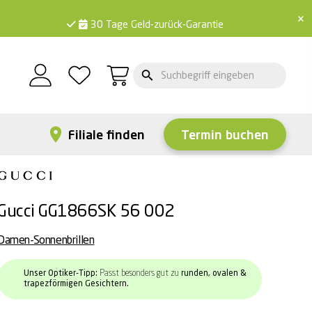
×
30 Tage Geld-zurück-Garantie
Filiale finden
Termin buchen
Gucci GG1866SK 56 002
Damen-Sonnenbrillen
Unser Optiker-Tipp:
Passt besonders gut zu
runden, ovalen &
trapezförmigen Gesichtern.