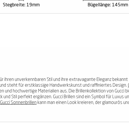
Stegbreite: 19mm
Bügellänge: 145mm
r ihren unverkennbaren Stil und ihre extravagante Eleganz bekannt is
und steht für erstklassige Handwerkskunst und raffiniertes Design.
en und hochwertige Materialien aus. Die Brillenkollektion von Gucci bi
ck und Stil perfekt ergänzen. Gucci Brillen sind ein Symbol für Luxus
Gucci Sonnenbrillen
kann man einen Look kreieren, der glamourös und