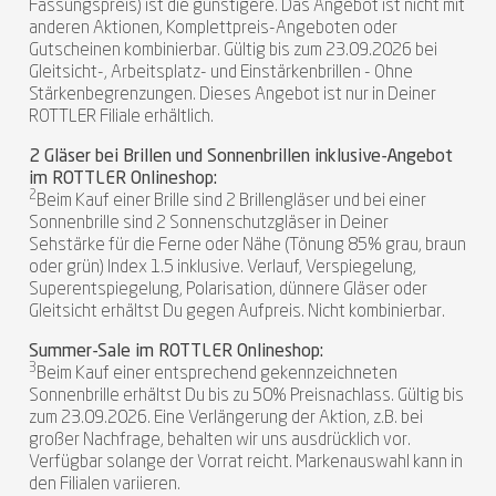
Fassungspreis) ist die günstigere. Das Angebot ist nicht mit
anderen Aktionen, Komplettpreis-Angeboten oder
Gutscheinen kombinierbar. Gültig bis zum 23.09.2026 bei
Gleitsicht-, Arbeitsplatz- und Einstärkenbrillen - Ohne
Stärkenbegrenzungen. Dieses Angebot ist nur in Deiner
ROTTLER Filiale erhältlich.
2 Gläser bei Brillen und Sonnenbrillen inklusive-Angebot
im ROTTLER Onlineshop:
2
Beim Kauf einer Brille sind 2 Brillengläser und bei einer
Sonnenbrille sind 2 Sonnenschutzgläser in Deiner
Sehstärke für die Ferne oder Nähe (Tönung 85% grau, braun
oder grün) Index 1.5 inklusive. Verlauf, Verspiegelung,
Superentspiegelung, Polarisation, dünnere Gläser oder
Gleitsicht erhältst Du gegen Aufpreis. Nicht kombinierbar.
Summer-Sale im ROTTLER Onlineshop:
3
Beim Kauf einer entsprechend gekennzeichneten
Sonnenbrille erhältst Du bis zu 50% Preisnachlass. Gültig bis
zum 23.09.2026. Eine Verlängerung der Aktion, z.B. bei
großer Nachfrage, behalten wir uns ausdrücklich vor.
Verfügbar solange der Vorrat reicht. Markenauswahl kann in
den Filialen variieren.