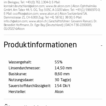
im Breisgau; Tel: +49 (0) 761 1304-0; E-Mail:
kontakt.deutschland@alcon.com; www.de.alcon.com | Alcon Ophthalmika
GmbH, Am Tabor 44, 5. OG, Top 3.05C, A-1020 Wien; Tel: +43 (1) 5966970-0;
E-Mail: cv.office@alcon.com; www.alcon.at | Alcon Switzerland SA,
Dammstrasse 21, CH-6300 Zug; Tel +41 58 911 38 00; E-Mail:
info.ch@alcon.com; www.alcon.ch | Geschäftsführer: Giovanni Ranucci, Dr.
Benedikt Hoffmann, Dr. Ege Bay (Deutschland) | DACH-T30-2200005;
01/2022 ©Alcon
Produktinformationen
Wassergehalt:
55%
Linsendurchmesser:
14,50 mm
Basiskurve:
8,60 mm
Nutzungsdauer:
30 Tag(e)
Sauerstoffdurchlässigkeit:
154 Dk/t
Hersteller:
Alcon