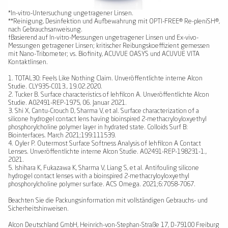
*In-vitro-Untersuchung ungetragener Linsen.
**Reinigung, Desinfektion und Aufbewahrung mit OPTI-FREE® Re-pleniSH®,
nach Gebrauchsanweisung.
†Basierend auf In-vitro-Messungen ungetragener Linsen und Ex-vivo-
Messungen getragener Linsen; kritischer Reibungskoeffizient gemessen
mit Nano-Tribometer; vs. Biofinity, ACUVUE OASYS und ACUVUE VITA
Kontaktlinsen.
1. TOTAL30: Feels Like Nothing Claim. Unveröffentlichte interne Alcon
Studie. CLY935-C013., 19.02.2020.
2. Tucker B. Surface characteristics of lehfilcon A. Unveröffentlichte Alcon
Studie. A02491-REP-1975, 06. Januar 2021.
3. Shi X, Cantu-Crouch D, Sharma V, et al. Surface characterization of a
silicone hydrogel contact lens having bioinspired 2-methacryloyloxyethyl
phosphorylcholine polymer layer in hydrated state. Colloids Surf B:
Biointerfaces. March 2021;199:111539.
4. Oyler P. Outermost Surface Softness Analysis of lehfilcon A Contact
Lenses. Unveröffentlichte interne Alcon Studie. A02491-REP-198231-1.,
2021.
5. Ishihara K, Fukazawa K, Sharma V, Liang S, et al. Antifouling silicone
hydrogel contact lenses with a bioinspired 2-methacryloyloxyethyl
phosphorylcholine polymer surface. ACS Omega. 2021;6:7058-7067.
Beachten Sie die Packungsinformation mit vollständigen Gebrauchs- und
Sicherheitshinweisen.
Alcon Deutschland GmbH, Heinrich-von-Stephan-Straße 17, D-79100 Freiburg