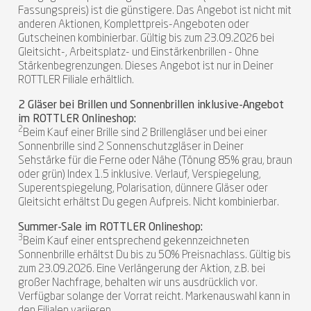
Fassungspreis) ist die günstigere. Das Angebot ist nicht mit
anderen Aktionen, Komplettpreis-Angeboten oder
Gutscheinen kombinierbar. Gültig bis zum 23.09.2026 bei
Gleitsicht-, Arbeitsplatz- und Einstärkenbrillen - Ohne
Stärkenbegrenzungen. Dieses Angebot ist nur in Deiner
ROTTLER Filiale erhältlich.
2 Gläser bei Brillen und Sonnenbrillen inklusive-Angebot
im ROTTLER Onlineshop:
2
Beim Kauf einer Brille sind 2 Brillengläser und bei einer
Sonnenbrille sind 2 Sonnenschutzgläser in Deiner
Sehstärke für die Ferne oder Nähe (Tönung 85% grau, braun
oder grün) Index 1.5 inklusive. Verlauf, Verspiegelung,
Superentspiegelung, Polarisation, dünnere Gläser oder
Gleitsicht erhältst Du gegen Aufpreis. Nicht kombinierbar.
Summer-Sale im ROTTLER Onlineshop:
3
Beim Kauf einer entsprechend gekennzeichneten
Sonnenbrille erhältst Du bis zu 50% Preisnachlass. Gültig bis
zum 23.09.2026. Eine Verlängerung der Aktion, z.B. bei
großer Nachfrage, behalten wir uns ausdrücklich vor.
Verfügbar solange der Vorrat reicht. Markenauswahl kann in
den Filialen variieren.