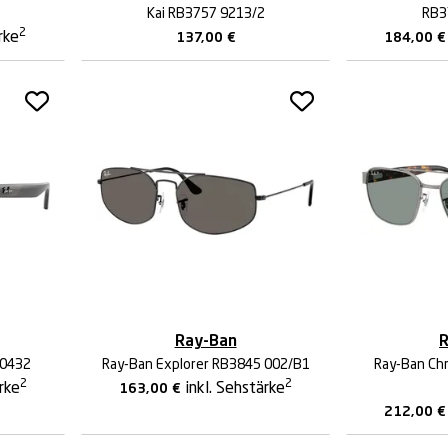
Kai RB3757 9213/2
RB3
2
rke
137,00
€
184,00
€
Ray-Ban
R
40432
Ray-Ban Explorer RB3845 002/B1
Ray-Ban Ch
2
2
ärke
inkl. Sehstärke
163,00
€
212,00
€