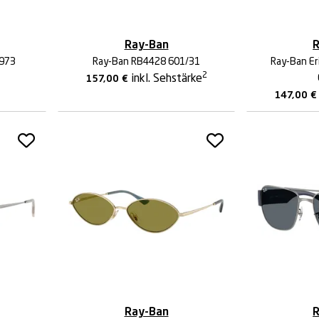
Ray-Ban
R
7973
Ray-Ban RB4428 601/31
Ray-Ban Er
2
inkl. Sehstärke
157,00
€
147,00
€
Ray-Ban
R