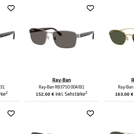
Ray-Ban
R
/31
Ray-Ban RB3750 004/B1
Ray-Ban
2
2
rke
inkl. Sehstärke
152,00
€
163,00
€