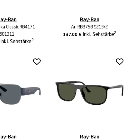
ay-Ban
Ray-Ban
ika Classic RB4171
Ari RB3758 9213/2
2
681311
inkl. Sehstärke
137,00
€
2
inkl. Sehstärke
ay-Ban
Ray-Ban