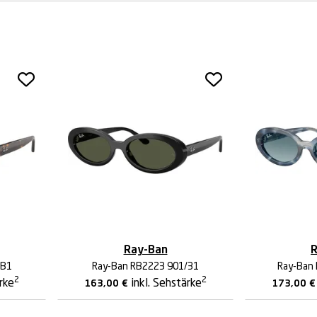
Ray-Ban
R
/B1
Ray-Ban RB2223 901/31
Ray-Ban
2
2
ärke
inkl. Sehstärke
163,00
€
173,00
€