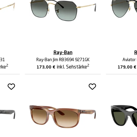
Ray-Ban
R
/31
Ray-Ban Jim RB3694 9271GK
Aviator
2
2
ärke
inkl. Sehstärke
173,00
€
179,00
€