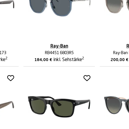
Ray-Ban
R
3173
RB4451 6803R5
Ray-Ban
2
2
rke
inkl. Sehstärke
184,00
€
200,00
€