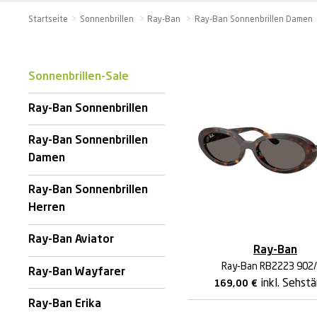
Startseite
Sonnenbrillen
Ray-Ban
Ray-Ban Sonnenbrillen Damen
Termin buchen
Havana Brillen
Hugo Boss
Schwarze Sonnenbrillen
FRAIMS
Alle Kontaktlinsenmarken
2 Brillen = 1 Preis - teilbar
Sonnenbrillen zum Komplettpreis
Brillentrends
Brendel
Überbrillen
Oakley
Alle Pflegemittelmarken
2
1. Brille für Dich, 2. Brille für Deine Begleitung*
Schon ab € 14,95
Sonnenbrillen-Sale
LuckyLens
Brillen-Bestseller
Titanflex
Polarisierte Sonnenbrillen
MINI Eyewear
Ray-Ban Sonnenbrillen
Deine bequeme Linsen-Flat
Ray-Ban Sonnenbrillen
Weitere Brillenkategorien
Freigeist
Verspiegelte Sonnenbrillen
Brendel
Alle Angebote entdecken →
Damen
MINI Eyewear
Runde Sonnenbrillen
Freigeist
Ray-Ban Sonnenbrillen
Herren
Blaue Sonnenbrillen
Ray-Ban Aviator
Ray-Ban
2 Gläser inklusive
Summer-Sale
Ray-Ban RB2223 902
3
2
Bei jeder Brille & Sonnenbrille
Bis zu 50% sparen
Ray-Ban Wayfarer
inkl. Sehst
169,00
€
Ray-Ban Erika
Alle Angebote entdecken →
Alle Angebote entdecken →