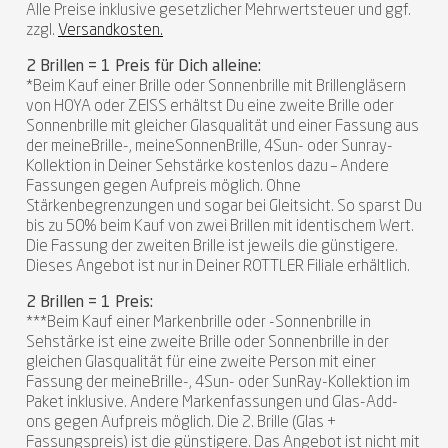
Alle Preise inklusive gesetzlicher Mehrwertsteuer und ggf.
zzgl.
Versandkosten.
2 Brillen = 1 Preis für Dich alleine:
*Beim Kauf einer Brille oder Sonnenbrille mit Brillengläsern
von HOYA oder ZEISS erhältst Du eine zweite Brille oder
Sonnenbrille mit gleicher Glasqualität und einer Fassung aus
der meineBrille-, meineSonnenBrille, 4Sun- oder Sunray-
Kollektion in Deiner Sehstärke kostenlos dazu – Andere
Fassungen gegen Aufpreis möglich. Ohne
Stärkenbegrenzungen und sogar bei Gleitsicht. So sparst Du
bis zu 50% beim Kauf von zwei Brillen mit identischem Wert.
Die Fassung der zweiten Brille ist jeweils die günstigere.
Dieses Angebot ist nur in Deiner ROTTLER Filiale erhältlich.
2 Brillen = 1 Preis:
***Beim Kauf einer Markenbrille oder -Sonnenbrille in
Sehstärke ist eine zweite Brille oder Sonnenbrille in der
gleichen Glasqualität für eine zweite Person mit einer
Fassung der meineBrille-, 4Sun- oder SunRay-Kollektion im
Paket inklusive. Andere Markenfassungen und Glas-Add-
ons gegen Aufpreis möglich. Die 2. Brille (Glas +
Fassungspreis) ist die günstigere. Das Angebot ist nicht mit