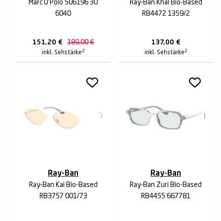
Marc O'Polo 506196 30
Ray-Ban Khal Bio-Based
6040
RB4472 1359/2
151,20
€
189,00
€
137,00
€
2
2
inkl. Sehstärke
inkl. Sehstärke
Ray-Ban
Ray-Ban
Ray-Ban Kai Bio-Based
Ray-Ban Zuri Bio-Based
RB3757 001/73
RB4455 667781