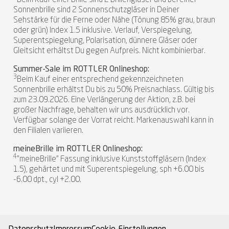
Sonnenbrille sind 2 Sonnenschutzgläser in Deiner
Sehstärke für die Ferne oder Nähe (Tönung 85% grau, braun
oder grün) Index 1.5 inklusive. Verlauf, Verspiegelung,
Superentspiegelung, Polarisation, dünnere Gläser oder
Gleitsicht erhältst Du gegen Aufpreis. Nicht kombinierbar.
Summer-Sale im ROTTLER Onlineshop:
3
Beim Kauf einer entsprechend gekennzeichneten
Sonnenbrille erhältst Du bis zu 50% Preisnachlass. Gültig bis
zum 23.09.2026. Eine Verlängerung der Aktion, z.B. bei
großer Nachfrage, behalten wir uns ausdrücklich vor.
Verfügbar solange der Vorrat reicht. Markenauswahl kann in
den Filialen variieren.
meineBrille im ROTTLER Onlineshop:
4
"meineBrille" Fassung inklusive Kunststoffgläsern (Index
1.5), gehärtet und mit Superentspiegelung, sph +6.00 bis
-6.00 dpt., cyl +2.00.