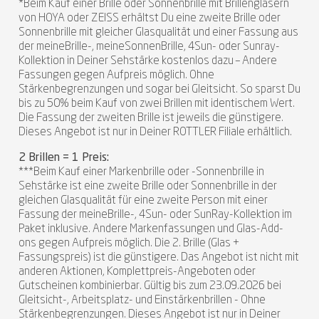
*Beim Kauf einer Brille oder Sonnenbrille mit Brillengläsern
von HOYA oder ZEISS erhältst Du eine zweite Brille oder
Sonnenbrille mit gleicher Glasqualität und einer Fassung aus
der meineBrille-, meineSonnenBrille, 4Sun- oder Sunray-
Kollektion in Deiner Sehstärke kostenlos dazu – Andere
Fassungen gegen Aufpreis möglich. Ohne
Stärkenbegrenzungen und sogar bei Gleitsicht. So sparst Du
bis zu 50% beim Kauf von zwei Brillen mit identischem Wert.
Die Fassung der zweiten Brille ist jeweils die günstigere.
Dieses Angebot ist nur in Deiner ROTTLER Filiale erhältlich.
2 Brillen = 1 Preis:
***Beim Kauf einer Markenbrille oder -Sonnenbrille in
Sehstärke ist eine zweite Brille oder Sonnenbrille in der
gleichen Glasqualität für eine zweite Person mit einer
Fassung der meineBrille-, 4Sun- oder SunRay-Kollektion im
Paket inklusive. Andere Markenfassungen und Glas-Add-
ons gegen Aufpreis möglich. Die 2. Brille (Glas +
Fassungspreis) ist die günstigere. Das Angebot ist nicht mit
anderen Aktionen, Komplettpreis-Angeboten oder
Gutscheinen kombinierbar. Gültig bis zum 23.09.2026 bei
Gleitsicht-, Arbeitsplatz- und Einstärkenbrillen - Ohne
Stärkenbegrenzungen. Dieses Angebot ist nur in Deiner