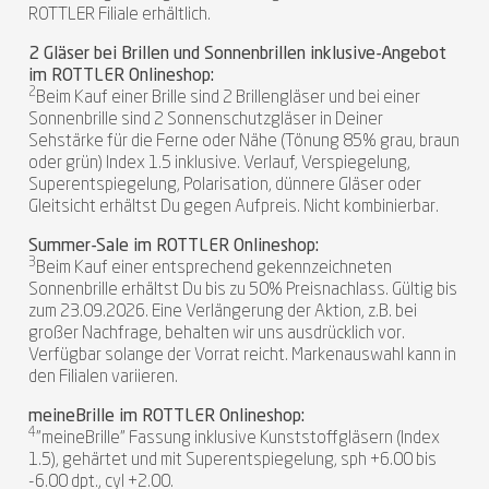
ROTTLER Filiale erhältlich.
2 Gläser bei Brillen und Sonnenbrillen inklusive-Angebot
im ROTTLER Onlineshop:
2
Beim Kauf einer Brille sind 2 Brillengläser und bei einer
Sonnenbrille sind 2 Sonnenschutzgläser in Deiner
Sehstärke für die Ferne oder Nähe (Tönung 85% grau, braun
oder grün) Index 1.5 inklusive. Verlauf, Verspiegelung,
Superentspiegelung, Polarisation, dünnere Gläser oder
Gleitsicht erhältst Du gegen Aufpreis. Nicht kombinierbar.
Summer-Sale im ROTTLER Onlineshop:
3
Beim Kauf einer entsprechend gekennzeichneten
Sonnenbrille erhältst Du bis zu 50% Preisnachlass. Gültig bis
zum 23.09.2026. Eine Verlängerung der Aktion, z.B. bei
großer Nachfrage, behalten wir uns ausdrücklich vor.
Verfügbar solange der Vorrat reicht. Markenauswahl kann in
den Filialen variieren.
meineBrille im ROTTLER Onlineshop:
4
"meineBrille" Fassung inklusive Kunststoffgläsern (Index
1.5), gehärtet und mit Superentspiegelung, sph +6.00 bis
-6.00 dpt., cyl +2.00.