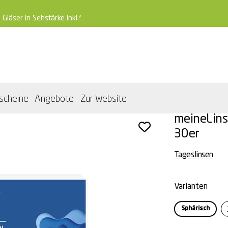
 Gläser in Sehstärke inkl.²
scheine
Angebote
Zur Website
n 30er
meineLins
30er
Tageslinsen
Varianten
Sphärisch