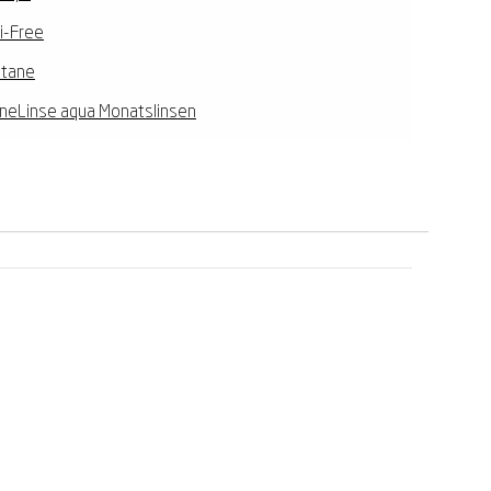
i-Free
tane
neLinse aqua Monatslinsen