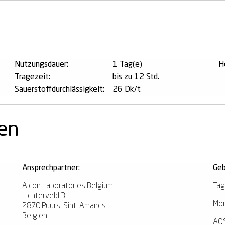
n
Nutzungsdauer:
1 Tag(e)
He
Tragezeit:
bis zu 12 Std.
Sauerstoffdurchlässigkeit:
26 Dk/t
nen
Ansprechpartner:
Geb
Alcon Laboratories Belgium
Tag
Lichterveld 3
Mon
2870 Puurs-Sint-Amands
Belgien
AO