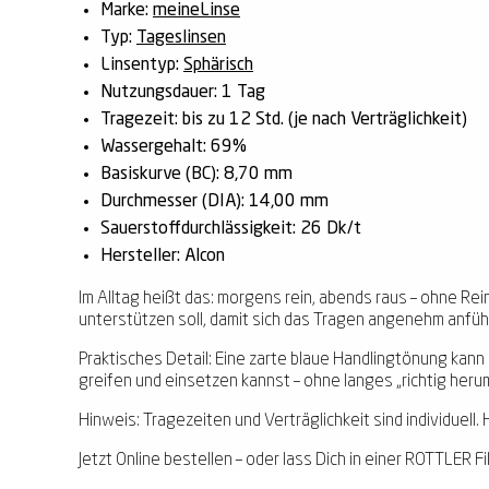
Marke:
meineLinse
Typ:
Tageslinsen
Linsentyp:
Sphärisch
Nutzungsdauer:
1 Tag
Tragezeit:
bis zu 12 Std. (je nach Verträglichkeit)
Wassergehalt:
69%
Basiskurve (BC):
8,70 mm
Durchmesser (DIA):
14,00 mm
Sauerstoffdurchlässigkeit:
26 Dk/t
Hersteller:
Alcon
Im Alltag heißt das: morgens rein, abends raus – ohne Re
unterstützen soll, damit sich das Tragen angenehm anfühl
Praktisches Detail: Eine zarte blaue Handlingtönung kann D
greifen und einsetzen kannst – ohne langes „richtig her
Hinweis: Tragezeiten und Verträglichkeit sind individue
Jetzt Online bestellen – oder lass Dich in einer ROTTLER Fi