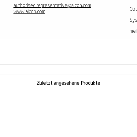
authorised.representative@alcon.com
Opt
www.alcon.com
Sys
mei
Zuletzt angesehene Produkte