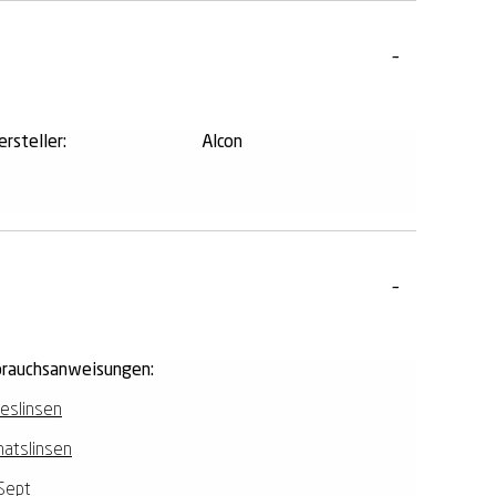
rsteller:
Alcon
rauchsanweisungen:
eslinsen
atslinsen
Sept