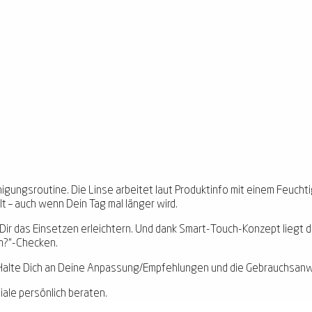
inigungsroutine. Die Linse arbeitet laut Produktinfo mit einem Feuc
t – auch wenn Dein Tag mal länger wird.
ir das Einsetzen erleichtern. Und dank Smart-Touch-Konzept liegt die 
um?“-Checken.
ll. Halte Dich an Deine Anpassung/Empfehlungen und die Gebrauchsan
liale persönlich beraten.