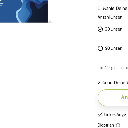
1. Wähle Dein
Anzahl Linsen
30 Linsen
90 Linsen
¹¹ im Vergleich z
2. Gebe Deine 
An
Linkes Auge
Dioptrien