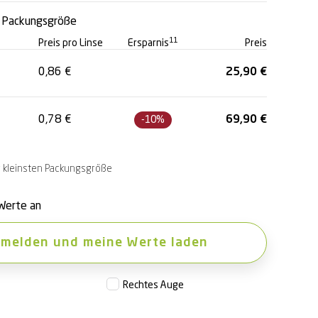
e Packungsgröße
11
Preis pro Linse
Ersparnis
Preis
0,86
€
25,90
€
0,78
€
69,90
€
-10%
ur kleinsten Packungsgröße
Werte an
melden und meine Werte laden
Rechtes Auge