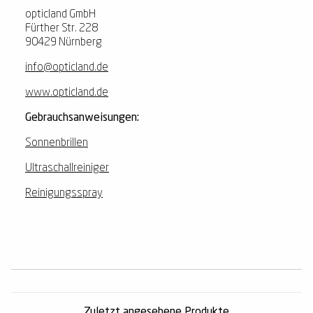
opticland GmbH
Fürther Str. 228
90429 Nürnberg
info@opticland.de
www.opticland.de
Gebrauchsanweisungen:
Sonnenbrillen
Ultraschallreiniger
Reinigungsspray
Zuletzt angesehene Produkte