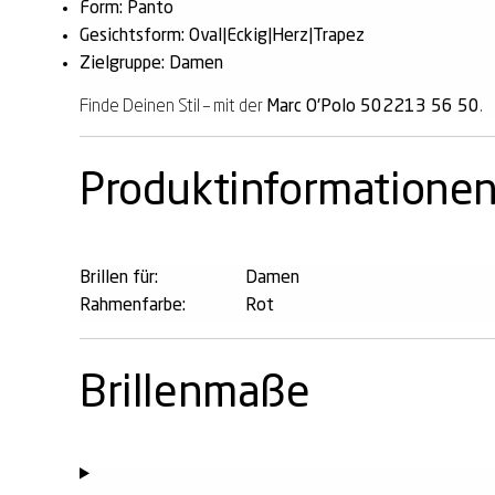
Form: Panto
Gesichtsform: Oval|Eckig|Herz|Trapez
Zielgruppe: Damen
Finde Deinen Stil – mit der
Marc O'Polo 502213 56 50
.
Produktinformatione
Brillen für:
Damen
Rahmenfarbe:
Rot
Brillenmaße