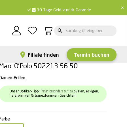
×
30 Tage Geld-zurück-Garantie
Filiale finden
Termin buchen
Marc O'Polo 502213 56 50
Damen-Brillen
Unser Optiker-Tipp:
Passt besonders gut zu
ovalen, eckigen,
herzförmigen & trapezförmigen Gesichtern.
Farbe