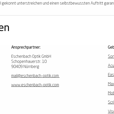
Stil gekonnt unterstreichen und einen selbstbewussten Auftritt garan
nen
Ansprechpartner:
Geb
Eschenbach Optik GmbH
Son
Schopenhauerstr. 10
Acu
90409 Nürnberg
Eas
mail@eschenbach-optik.com
Max
www.eschenbach-optik.com
Mob
Scr
Vis