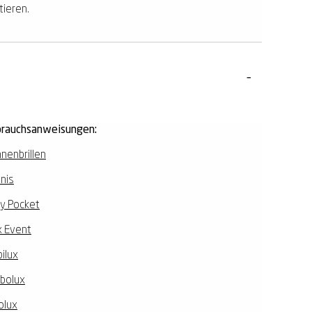
tieren.
rauchsanweisungen:
nenbrillen
nis
y Pocket
 Event
ilux
ibolux
olux