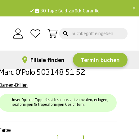
×
30 Tage Geld-zurück-Garantie
Filiale finden
Termin buchen
Marc O'Polo 503148 51 52
Damen-Brillen
Unser Optiker-Tipp:
Passt besonders gut zu
ovalen, eckigen,
herzförmigen & trapezförmigen Gesichtern.
Farbe