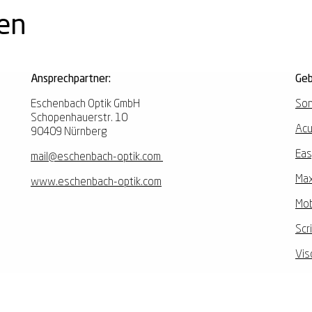
nen
Ansprechpartner:
Geb
Eschenbach Optik GmbH
Son
Schopenhauerstr. 10
Acu
90409 Nürnberg
Eas
mail@eschenbach-optik.com
Max
www.eschenbach-optik.com
Mob
Scr
Vis