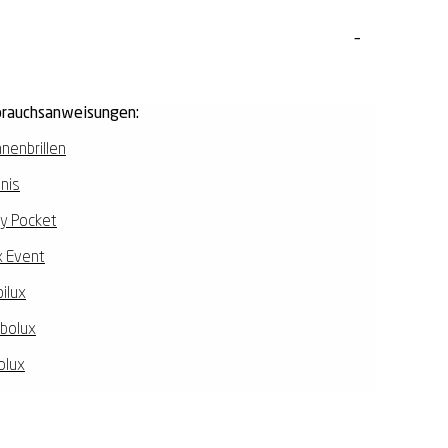
rauchsanweisungen:
nenbrillen
nis
y Pocket
 Event
ilux
ibolux
olux