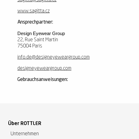
sagitta@sagitta.cz
www.sagitta.cz
Ansprechpartner:
Design Eyewear Group
22, Rue Saint Martin
75004 Paris
info.de@designeyeweargroup.com
designeyeweargroup.com
Gebrauchsanweisungen:
Über ROTTLER
Unternehmen