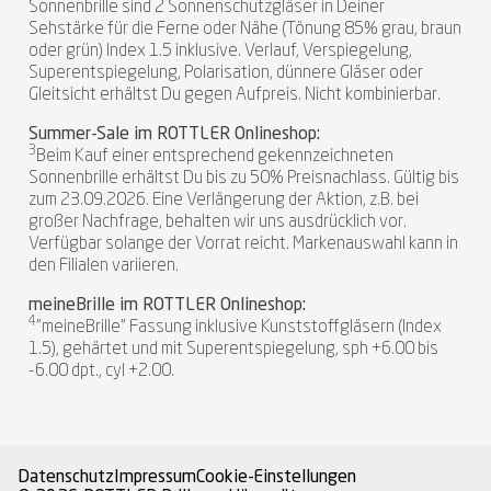
Sonnenbrille sind 2 Sonnenschutzgläser in Deiner
Sehstärke für die Ferne oder Nähe (Tönung 85% grau, braun
oder grün) Index 1.5 inklusive. Verlauf, Verspiegelung,
Superentspiegelung, Polarisation, dünnere Gläser oder
Gleitsicht erhältst Du gegen Aufpreis. Nicht kombinierbar.
Summer-Sale im ROTTLER Onlineshop:
3
Beim Kauf einer entsprechend gekennzeichneten
Sonnenbrille erhältst Du bis zu 50% Preisnachlass. Gültig bis
zum 23.09.2026. Eine Verlängerung der Aktion, z.B. bei
großer Nachfrage, behalten wir uns ausdrücklich vor.
Verfügbar solange der Vorrat reicht. Markenauswahl kann in
den Filialen variieren.
meineBrille im ROTTLER Onlineshop:
4
"meineBrille" Fassung inklusive Kunststoffgläsern (Index
1.5), gehärtet und mit Superentspiegelung, sph +6.00 bis
-6.00 dpt., cyl +2.00.
Datenschutz
Impressum
Cookie-Einstellungen