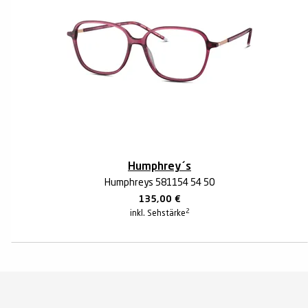
Humphrey´s
Humphreys 581154 54 50
135,00
€
2
inkl. Sehstärke