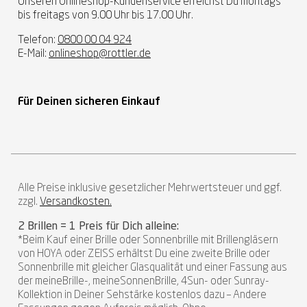
Unseren Onlineshop-Kundenservice erreichst Du montags
bis freitags von 9.00 Uhr bis 17.00 Uhr.
Telefon:
0800 00 04 924
E-Mail:
onlineshop@rottler.de
Für Deinen sicheren Einkauf
Alle Preise inklusive gesetzlicher Mehrwertsteuer und ggf.
zzgl.
Versandkosten.
2 Brillen = 1 Preis für Dich alleine:
*Beim Kauf einer Brille oder Sonnenbrille mit Brillengläsern
von HOYA oder ZEISS erhältst Du eine zweite Brille oder
Sonnenbrille mit gleicher Glasqualität und einer Fassung aus
der meineBrille-, meineSonnenBrille, 4Sun- oder Sunray-
Kollektion in Deiner Sehstärke kostenlos dazu – Andere