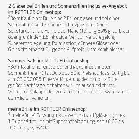
2 Gläser bei Brillen und Sonnenbrillen inklusive-Angebot
im ROTTLER Onlineshop:
2
Beim Kauf einer Brille sind 2 Brillengläser und bei einer
Sonnenbrille sind 2 Sonnenschutzgläser in Deiner
Sehstärke für die Ferne oder Nähe (Tönung 85% grau, braun
oder grün) Index 1.5 inklusive. Verlauf, Verspiegelung,
Superentspiegelung, Polarisation, dünnere Gläser oder
Gleitsicht erhältst Du gegen Aufpreis. Nicht kombinierbar.
Summer-Sale im ROTTLER Onlineshop:
3
Beim Kauf einer entsprechend gekennzeichneten
Sonnenbrille erhältst Du bis zu 50% Preisnachlass. Gültig bis
zum 23.09.2026. Eine Verlängerung der Aktion, z.B. bei
großer Nachfrage, behalten wir uns ausdrücklich vor.
Verfügbar solange der Vorrat reicht. Markenauswahl kann in
den Filialen variieren.
meineBrille im ROTTLER Onlineshop:
4
"meineBrille" Fassung inklusive Kunststoffgläsern (Index
1.5), gehärtet und mit Superentspiegelung, sph +6.00 bis
-6.00 dpt., cyl +2.00.