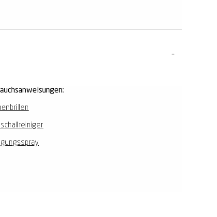
rauchsanweisungen:
enbrillen
aschallreiniger
igungsspray