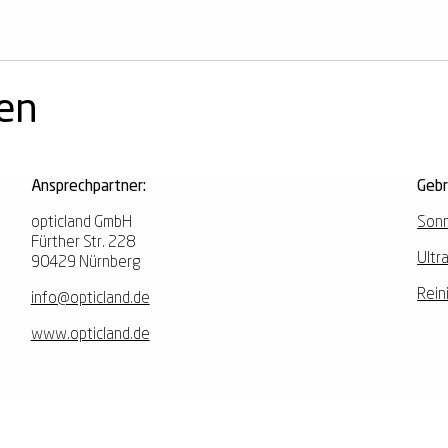
nen
Ansprechpartner:
Geb
opticland GmbH
Sonn
Fürther Str. 228
Ultr
90429 Nürnberg
Rein
info@opticland.de
www.opticland.de