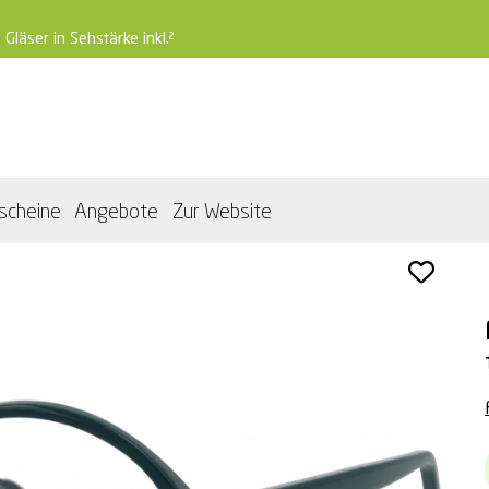
 Gläser in Sehstärke inkl.²
scheine
Angebote
Zur Website
end