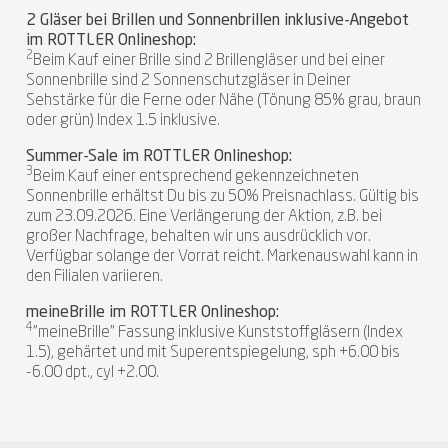
2 Gläser bei Brillen und Sonnenbrillen inklusive-Angebot
im ROTTLER Onlineshop:
2
Beim Kauf einer Brille sind 2 Brillengläser und bei einer
Sonnenbrille sind 2 Sonnenschutzgläser in Deiner
Sehstärke für die Ferne oder Nähe (Tönung 85% grau, braun
oder grün) Index 1.5 inklusive.
Summer-Sale im ROTTLER Onlineshop:
3
Beim Kauf einer entsprechend gekennzeichneten
Sonnenbrille erhältst Du bis zu 50% Preisnachlass. Gültig bis
zum 23.09.2026. Eine Verlängerung der Aktion, z.B. bei
großer Nachfrage, behalten wir uns ausdrücklich vor.
Verfügbar solange der Vorrat reicht. Markenauswahl kann in
den Filialen variieren.
meineBrille im ROTTLER Onlineshop:
4
"meineBrille" Fassung inklusive Kunststoffgläsern (Index
1.5), gehärtet und mit Superentspiegelung, sph +6.00 bis
-6.00 dpt., cyl +2.00.