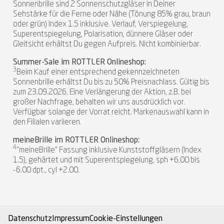
Sonnenbrille sind 2 Sonnenschutzgläser in Deiner
Sehstärke für die Ferne oder Nähe (Tönung 85% grau, braun
oder grün) Index 1.5 inklusive. Verlauf, Verspiegelung,
Superentspiegelung, Polarisation, dünnere Gläser oder
Gleitsicht erhältst Du gegen Aufpreis. Nicht kombinierbar.
Summer-Sale im ROTTLER Onlineshop:
3
Beim Kauf einer entsprechend gekennzeichneten
Sonnenbrille erhältst Du bis zu 50% Preisnachlass. Gültig bis
zum 23.09.2026. Eine Verlängerung der Aktion, z.B. bei
großer Nachfrage, behalten wir uns ausdrücklich vor.
Verfügbar solange der Vorrat reicht. Markenauswahl kann in
den Filialen variieren.
meineBrille im ROTTLER Onlineshop:
4
"meineBrille" Fassung inklusive Kunststoffgläsern (Index
1.5), gehärtet und mit Superentspiegelung, sph +6.00 bis
-6.00 dpt., cyl +2.00.
Datenschutz
Impressum
Cookie-Einstellungen