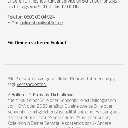
Unseren Onlineshop-Kundenservice erreichst Du montags
bis freitags von 9.00 Uhr bis 17.00 Uhr.
Telefon:
0800 00 04 924
E-Mail:
onlineshop@rottler.de
Für Deinen sicheren Einkauf
Alle Preise inklusive gesetzlicher Mehrwertsteuer und ggf.
zzgl.
Versandkosten.
2 Brillen = 1 Preis für Dich alleine:
*Beim Kauf einer Brille oder Sonnenbrille mit Brillengläsern
von HOYA oder ZEISS erhältst Du eine zweite Brille oder
Sonnenbrille mit gleicher Glasqualität und einer Fassung aus
der meineBrille-, meineSonnenBrille, 4Sun- oder Sunray-
Kollektion in Deiner Sehstärke kostenlos dazu – Andere