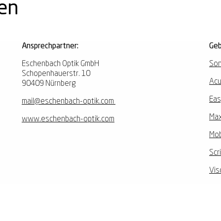
nen
Ansprechpartner:
Geb
Eschenbach Optik GmbH
Son
Schopenhauerstr. 10
Acu
90409 Nürnberg
Eas
mail@eschenbach-optik.com
Max
www.eschenbach-optik.com
Mob
Scr
Vis