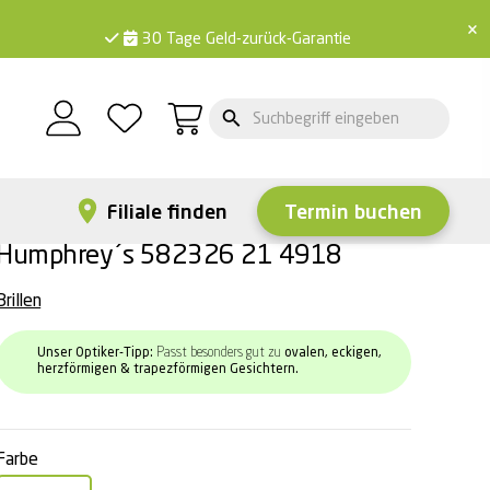
×
30 Tage Geld-zurück-Garantie
Filiale finden
Termin buchen
Humphrey´s 582326 21 4918
Brillen
Unser Optiker-Tipp:
Passt besonders gut zu
ovalen, eckigen,
herzförmigen & trapezförmigen Gesichtern.
Farbe