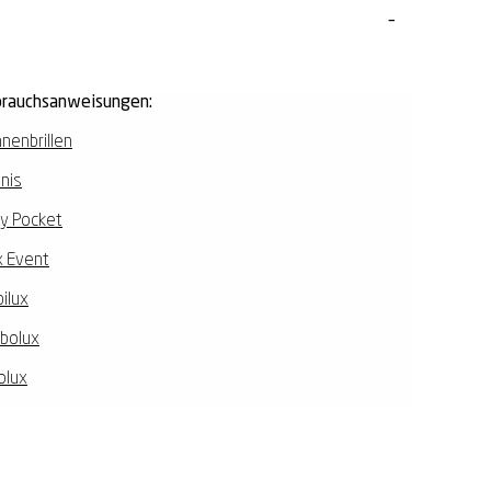
rauchsanweisungen:
nenbrillen
nis
y Pocket
 Event
ilux
ibolux
olux