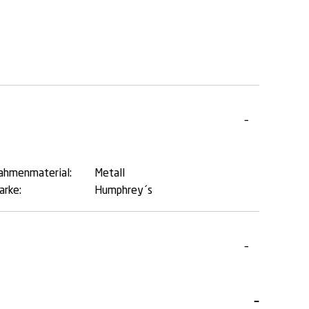
ahmenmaterial:
Metall
arke:
Humphrey´s