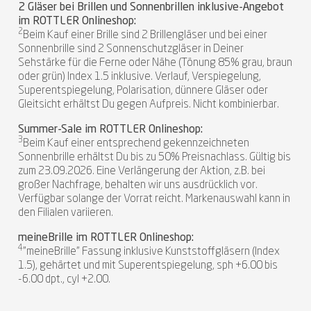
2 Gläser bei Brillen und Sonnenbrillen inklusive-Angebot
im ROTTLER Onlineshop:
2
Beim Kauf einer Brille sind 2 Brillengläser und bei einer
Sonnenbrille sind 2 Sonnenschutzgläser in Deiner
Sehstärke für die Ferne oder Nähe (Tönung 85% grau, braun
oder grün) Index 1.5 inklusive. Verlauf, Verspiegelung,
Superentspiegelung, Polarisation, dünnere Gläser oder
Gleitsicht erhältst Du gegen Aufpreis. Nicht kombinierbar.
Summer-Sale im ROTTLER Onlineshop:
3
Beim Kauf einer entsprechend gekennzeichneten
Sonnenbrille erhältst Du bis zu 50% Preisnachlass. Gültig bis
zum 23.09.2026. Eine Verlängerung der Aktion, z.B. bei
großer Nachfrage, behalten wir uns ausdrücklich vor.
Verfügbar solange der Vorrat reicht. Markenauswahl kann in
den Filialen variieren.
meineBrille im ROTTLER Onlineshop:
4
"meineBrille" Fassung inklusive Kunststoffgläsern (Index
1.5), gehärtet und mit Superentspiegelung, sph +6.00 bis
-6.00 dpt., cyl +2.00.