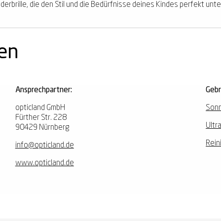
derbrille, die den Stil und die Bedürfnisse deines Kindes perfekt unt
nen
Ansprechpartner:
Geb
opticland GmbH
Sonn
Fürther Str. 228
Ultr
90429 Nürnberg
Rein
info@opticland.de
www.opticland.de