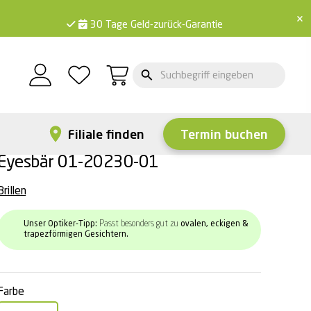
×
30 Tage Geld-zurück-Garantie
Filiale finden
Termin buchen
Eyesbär 01-20230-01
Brillen
Unser Optiker-Tipp:
Passt besonders gut zu
ovalen, eckigen &
trapezförmigen Gesichtern.
Farbe