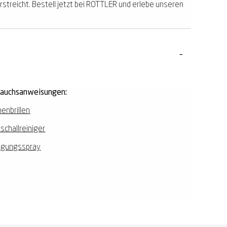
erstreicht. Bestell jetzt bei ROTTLER und erlebe unseren
rauchsanweisungen:
enbrillen
aschallreiniger
igungsspray