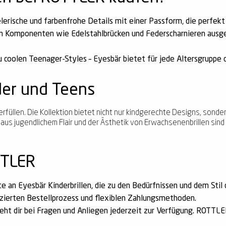
elerische und farbenfrohe Details mit einer Passform, die perfek
gen Komponenten wie Edelstahlbrücken und Federscharnieren ausg
 coolen Teenager-Styles – Eyesbär bietet für jede Altersgruppe d
der und Teens
erfüllen. Die Kollektion bietet nicht nur kindgerechte Designs, sond
s jugendlichem Flair und der Ästhetik von Erwachsenenbrillen sind 
TTLER
e an Eyesbär Kinderbrillen, die zu den Bedürfnissen und dem Stil
zierten Bestellprozess und flexiblen Zahlungsmethoden.
eht dir bei Fragen und Anliegen jederzeit zur Verfügung. ROTTLER