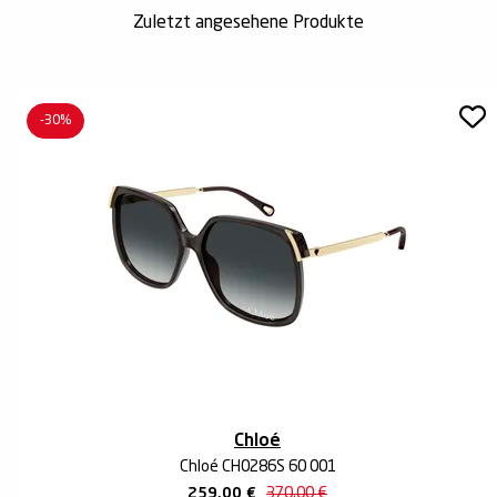
Zuletzt angesehene Produkte
-30%
Chloé
Chloé CH0286S 60 001
259,00
€
370,00
€