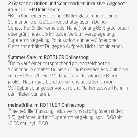
2 Gläser bei Brillen und Sonnenbrillen inklusive-Angebot
im ROTTLER Onlineshop:
2
Beim Kauf einer Brille sind 2 Brillengläser und bei einer
Sonnenbrille sind 2 Sonnenschutzgläser in Deiner
Sehstärke für die Ferne oder Nähe (Tönung 85% grau, braun
oder grün) Index 1.5 inklusive. Verlauf, Verspiegelung,
Superentspiegelung, Polarisation, dünnere Gläser oder
Gleitsicht erhältst Du gegen Aufpreis. Nicht kombinierbar.
Summer-Sale im ROTTLER Onlineshop:
3
Beim Kauf einer entsprechend gekennzeichneten
Sonnenbrille erhältst Du bis zu 50% Preisnachlass. Gültig bis
zum 23.09.2026. Eine Verlängerung der Aktion, z.B. bei
großer Nachfrage, behalten wir uns ausdrücklich vor.
Verfügbar solange der Vorrat reicht. Markenauswahl kann in
den Filialen variieren.
meineBrille im ROTTLER Onlineshop:
4
"meineBrille" Fassung inklusive Kunststoffgläsern (Index
1.5), gehärtet und mit Superentspiegelung, sph +6.00 bis
-6.00 dpt., cyl +2.00.