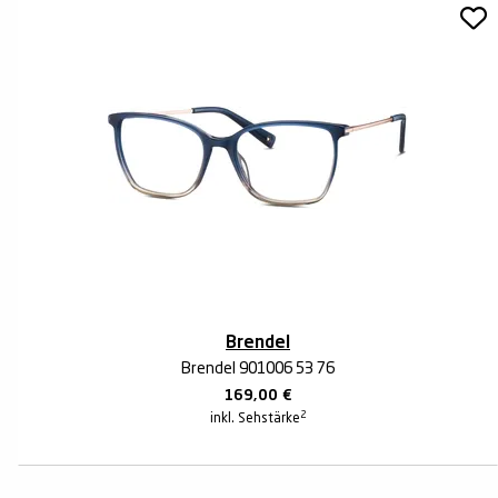
Brendel
Brendel 901006 53 76
169,00
€
2
inkl. Sehstärke