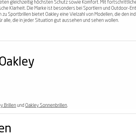
ieten gleichzeitig höchsten Schutz sowie Komfort. Mit fortschrittlic
che Klarheit. Die Marke ist besonders bei Sportlern und Outdoor-Ent
hin zu Sportbrillen bietet Oakley eine Vielzahl von Modellen, die den
r alle, die in jeder Situation gut aussehen und sehen wollen.
 Oakley
y Brillen
und
Oakley Sonnenbrillen
.
nen