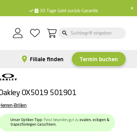
×
30 Tage Geld-zurück-Garantie
Filiale finden
Termin buchen
Oakley OX5019 501901
Herren-Brillen
Unser Optiker-Tipp:
Passt besonders gut zu
ovalen, eckigen &
trapezförmigen Gesichtern.