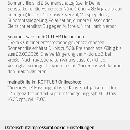
Sonnenbrille sind 2 Sonnenschutzgläser in Deiner
Sehstärke für die Ferne oder Nähe (Tönung 85% grau, braun
oder grün) Index 1.5 inklusive. Verlauf, Verspiegelung,
Superentspiegelung, Polarisation, dünnere Gläser oder
Gleitsicht erhältst Du gegen Aufpreis. Nicht kombinierbar.
Summer-Sale im ROTTLER Onlineshop:
3
Beim Kauf einer entsprechend gekennzeichneten
Sonnenbrille erhältst Du bis zu 50% Preisnachlass. Gültig bis
zum 23.09.2026. Eine Verlängerung der Aktion, z.B. bei
großer Nachfrage, behalten wir uns ausdrücklich vor.
Verfügbar solange der Vorrat reicht. Markenauswahl kann in
den Filialen variieren.
meineBrille im ROTTLER Onlineshop:
4
"meineBrille" Fassung inklusive Kunststoffgläsern (Index
1.5), gehärtet und mit Superentspiegelung, sph +6.00 bis
-6.00 dpt., cyl +2.00.
Datenschutz
Impressum
Cookie-Einstellungen