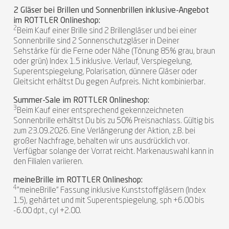
2 Gläser bei Brillen und Sonnenbrillen inklusive-Angebot
im ROTTLER Onlineshop:
2
Beim Kauf einer Brille sind 2 Brillengläser und bei einer
Sonnenbrille sind 2 Sonnenschutzgläser in Deiner
Sehstärke für die Ferne oder Nähe (Tönung 85% grau, braun
oder grün) Index 1.5 inklusive. Verlauf, Verspiegelung,
Superentspiegelung, Polarisation, dünnere Gläser oder
Gleitsicht erhältst Du gegen Aufpreis. Nicht kombinierbar.
Summer-Sale im ROTTLER Onlineshop:
3
Beim Kauf einer entsprechend gekennzeichneten
Sonnenbrille erhältst Du bis zu 50% Preisnachlass. Gültig bis
zum 23.09.2026. Eine Verlängerung der Aktion, z.B. bei
großer Nachfrage, behalten wir uns ausdrücklich vor.
Verfügbar solange der Vorrat reicht. Markenauswahl kann in
den Filialen variieren.
meineBrille im ROTTLER Onlineshop:
4
"meineBrille" Fassung inklusive Kunststoffgläsern (Index
1.5), gehärtet und mit Superentspiegelung, sph +6.00 bis
-6.00 dpt., cyl +2.00.