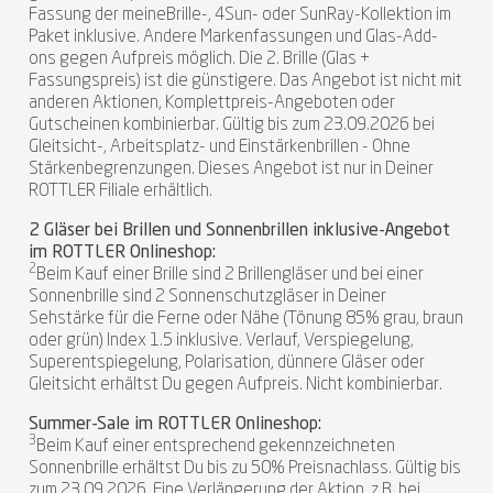
Fassung der meineBrille-, 4Sun- oder SunRay-Kollektion im
Paket inklusive. Andere Markenfassungen und Glas-Add-
ons gegen Aufpreis möglich. Die 2. Brille (Glas +
Fassungspreis) ist die günstigere. Das Angebot ist nicht mit
anderen Aktionen, Komplettpreis-Angeboten oder
Gutscheinen kombinierbar. Gültig bis zum 23.09.2026 bei
Gleitsicht-, Arbeitsplatz- und Einstärkenbrillen - Ohne
Stärkenbegrenzungen. Dieses Angebot ist nur in Deiner
ROTTLER Filiale erhältlich.
2 Gläser bei Brillen und Sonnenbrillen inklusive-Angebot
im ROTTLER Onlineshop:
2
Beim Kauf einer Brille sind 2 Brillengläser und bei einer
Sonnenbrille sind 2 Sonnenschutzgläser in Deiner
Sehstärke für die Ferne oder Nähe (Tönung 85% grau, braun
oder grün) Index 1.5 inklusive. Verlauf, Verspiegelung,
Superentspiegelung, Polarisation, dünnere Gläser oder
Gleitsicht erhältst Du gegen Aufpreis. Nicht kombinierbar.
Summer-Sale im ROTTLER Onlineshop:
3
Beim Kauf einer entsprechend gekennzeichneten
Sonnenbrille erhältst Du bis zu 50% Preisnachlass. Gültig bis
zum 23.09.2026. Eine Verlängerung der Aktion, z.B. bei