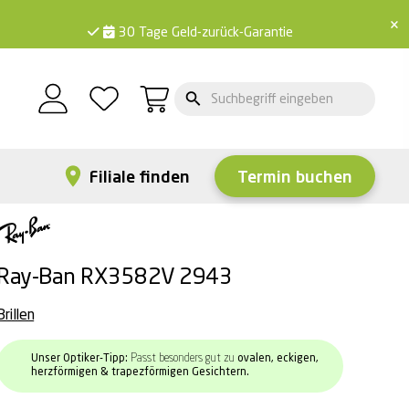
×
30 Tage Geld-zurück-Garantie
Filiale finden
Termin buchen
Ray-Ban RX3582V 2943
Brillen
Unser Optiker-Tipp:
Passt besonders gut zu
ovalen, eckigen,
herzförmigen & trapezförmigen Gesichtern.