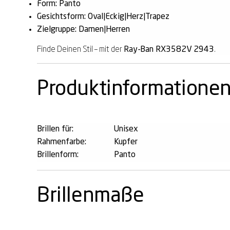
Form: Panto
Gesichtsform: Oval|Eckig|Herz|Trapez
Zielgruppe: Damen|Herren
Finde Deinen Stil – mit der
Ray-Ban RX3582V 2943
.
Produktinformatione
Brillen für:
Unisex
Rahmenfarbe:
Kupfer
Brillenform:
Panto
Brillenmaße