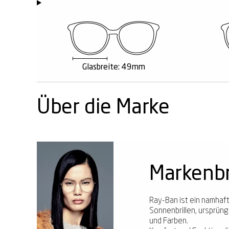
Glasbreite: 49mm
Über die Marke
Markenbr
Ray-Ban ist ein namhafte
Sonnenbrillen, ursprüngl
und Farben.