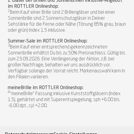
2 Gläser bei Brillen und Sonnenbrillen inklusive-Angebot
im ROTTLER Onlineshop:
2
Beim Kauf einer Brille sind 2 Brillengläser und bei einer
Sonnenbrille sind 2 Sonnenschutzgläser in Deiner
Sehstärke für die Ferne oder Nähe (Tönung 85% grau, braun
oder grün) Index 1.5 inklusive.
Summer-Sale im ROTTLER Onlineshop:
3
Beim Kauf einer entsprechend gekennzeichneten
Sonnenbrille erhältst Du bis zu 50% Preisnachlass. Gültig bis
zum 23.09.2026. Eine Verlängerung der Aktion, z.B. bei
großer Nachfrage, behalten wir uns ausdrücklich vor.
Verfügbar solange der Vorrat reicht. Markenauswahl kann in
den Filialen variieren.
meineBrille im ROTTLER Onlineshop:
4
"meineBrille" Fassung inklusive Kunststoffgläsern (Index
1.5), gehärtet und mit Superentspiegelung, sph +6.00 bis
-6.00 dpt., cyl +2.00.