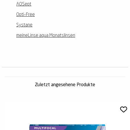
AOSept
Opti-Free
Systane
meineLinse aqua Monatslinsen
Zuletzt angesehene Produkte