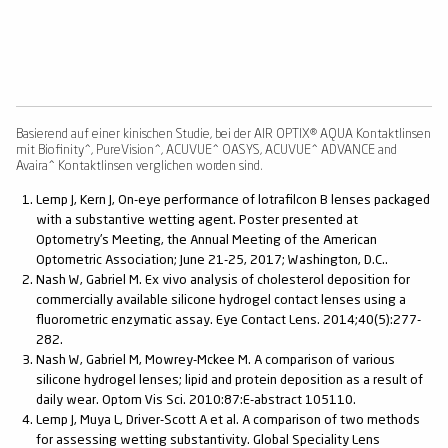
Basierend auf einer kinischen Studie, bei der AIR OPTIX® AQUA Kontaktlinsen
mit Biofinity^, PureVision^, ACUVUE^ OASYS, ACUVUE^ ADVANCE and
Avaira^ Kontaktlinsen verglichen worden sind.
Lemp J, Kern J, On-eye performance of lotrafilcon B lenses packaged
with a substantive wetting agent. Poster presented at
Optometry's Meeting, the Annual Meeting of the American
Optometric Association; June 21-25, 2017; Washington, D.C..
Nash W, Gabriel M. Ex vivo analysis of cholesterol deposition for
commercially available silicone hydrogel contact lenses using a
fluorometric enzymatic assay. Eye Contact Lens. 2014;40(5):277-
282.
Nash W, Gabriel M, Mowrey-Mckee M. A comparison of various
silicone hydrogel lenses; lipid and protein deposition as a result of
daily wear. Optom Vis Sci. 2010:87:E-abstract 105110.
Lemp J, Muya L, Driver-Scott A et al. A comparison of two methods
for assessing wetting substantivity. Global Speciality Lens