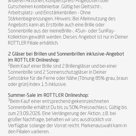
anderen Aktionen, Komplettpreis-Angeboten oder
Gutscheinen kombinierbar. Gültig bei Gleitsicht-,
Arbeitsplatz- und Einstärkenbrillen - Ohne
Stärkenbegrenzungen. Hinweis: Bei Alleinnutzung des
Angebots kann als Erstbrille auch eine Brille oder
Sonnenbrille aus der meineBrille-, 4Sun- oder SunRay-
Kollektion gewählt werden. Dieses Angebot ist nur in Deiner
ROTTLER Filiale erhältlich.
2 Gläser bei Brillen und Sonnenbrillen inklusive-Angebot
im ROTTLER Onlineshop:
2
Beim Kauf einer Brille sind 2 Brillengläser und bei einer
Sonnenbrille sind 2 Sonnenschutzgläser in Deiner
Sehstärke für die Ferne oder Nähe (Tönung 85% grau, braun
oder grün) Index 1.5 inklusive.
Summer-Sale im ROTTLER Onlineshop:
3
Beim Kauf einer entsprechend gekennzeichneten
Sonnenbrille erhältst Du bis zu 50% Preisnachlass. Gültig bis
zum 23.09.2026. Eine Verlängerung der Aktion, z.B. bei
großer Nachfrage, behalten wir uns ausdrücklich vor.
Verfügbar solange der Vorrat reicht. Markenauswahl kann in
den Filialen variieren.