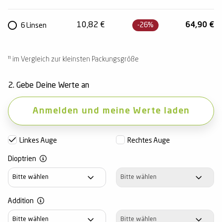
10,82
€
64,90
€
-26%
6 Linsen
¹¹ im Vergleich zur kleinsten Packungsgröße
2. Gebe Deine Werte an
Anmelden und meine Werte laden
Linkes Auge
Rechtes Auge
Dioptrien
Dioptrien
Dioptrien
Addition
Addition
Addition